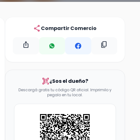
share
Compartir Comercio
ios_share
content_copy
qr_code_scanner
¿Sos el dueño?
Descargá gratis tu código QR oficial. Imprimilo y
pegalo en tu local.