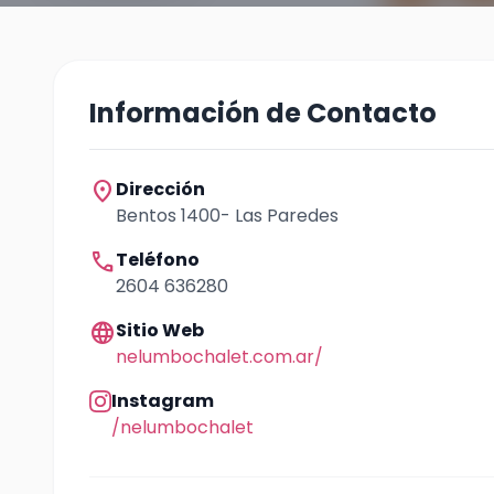
Información de Contacto
location_on
Dirección
Bentos 1400- Las Paredes
call
Teléfono
2604 636280
language
Sitio Web
nelumbochalet.com.ar/
Instagram
/nelumbochalet