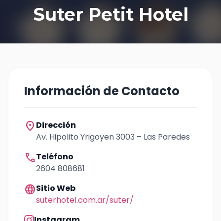
Suter Petit Hotel
Información de Contacto
location_on
Dirección
Av. Hipolito Yrigoyen 3003 – Las Paredes
call
Teléfono
2604 808681
language
Sitio Web
suterhotel.com.ar/suter/
Instagram