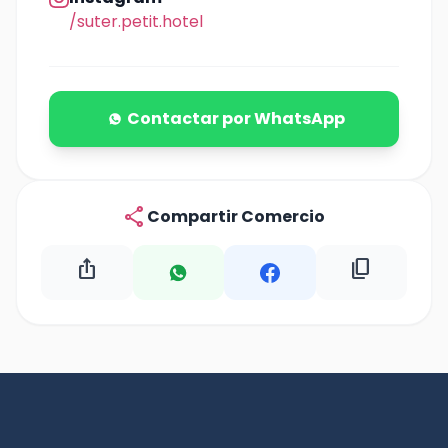
/suter.petit.hotel
Contactar por WhatsApp
share
Compartir Comercio
ios_share
content_copy