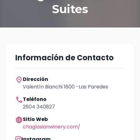
Suites
Información de Contacto
location_on
Dirección
Valentín Bianchi 1600 -Las Paredes
call
Teléfono
2604 340827
language
Sitio Web
chaglasianwinery.com/
Instagram