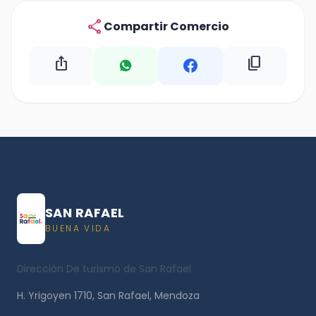
share
Compartir Comercio
ios_share
content_copy
SAN RAFAEL
BUENA VIDA
Dirección De turismo de San Rafael
H. Yrigoyen 1710, San Rafael, Mendoza