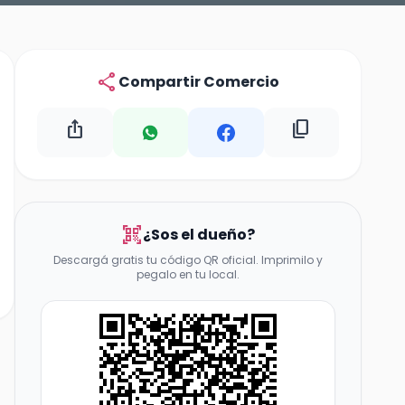
share
Compartir Comercio
ios_share
content_copy
qr_code_scanner
¿Sos el dueño?
Descargá gratis tu código QR oficial. Imprimilo y
pegalo en tu local.