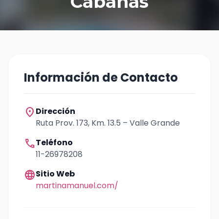
Cabañas
Información de Contacto
location_on
Dirección
Ruta Prov. 173, Km. 13.5 – Valle Grande
call
Teléfono
11-26978208
language
Sitio Web
martinamanuel.com/