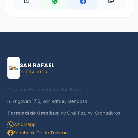
ios_share
content_copy
SAN RAFAEL
BUENA VIDA
Dirección De turismo de San Rafael
H. Yrigoyen 1710, San Rafael, Mendoza
Terminal de Omnibus:
Av Gral. Paz, Av. Granaderos
WhatsApp
Facebook: Dir de Turismo