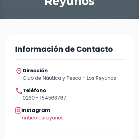
Reyunos
Información de Contacto
location_on
Dirección
Club de Náutica y Pesca - Los Reyunos
call
Teléfono
0260 - 154563767
Instagram
/inticolosreyunos