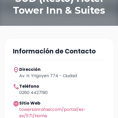
Tower Inn & Suites
Información de Contacto
location_on
Dirección
Av. H. Yrigoyen 774 - Ciudad
call
Teléfono
0260 4427190
language
Sitio Web
towersanrafael.com/portal/es-
es/1171/Home