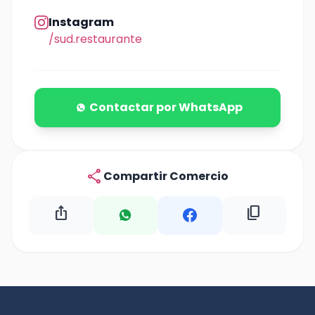
Instagram
/sud.restaurante
Contactar por WhatsApp
share
Compartir Comercio
ios_share
content_copy