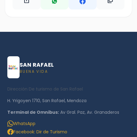
ios_share
content_copy
SAN RAFAEL
BUENA VIDA
Dirección De turismo de San Rafael
H. Yrigoyen 1710, San Rafael, Mendoza
Terminal de Omnibus:
Av Gral. Paz, Av. Granaderos
WhatsApp
Facebook: Dir de Turismo