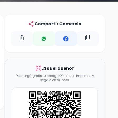
share
Compartir Comercio
ios_share
content_copy
qr_code_scanner
¿Sos el dueño?
Descargá gratis tu código QR oficial. Imprimilo y
pegalo en tu local.