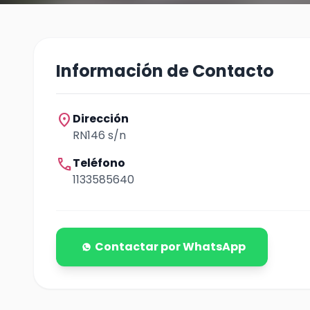
Información de Contacto
location_on
Dirección
RN146 s/n
call
Teléfono
1133585640
Contactar por WhatsApp