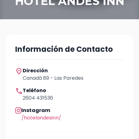
HOTEL ANDES INN
Información de Contacto
location_on
Dirección
Canadá 89 - Las Paredes
call
Teléfono
2604 431536
Instagram
/hotelandesinn/