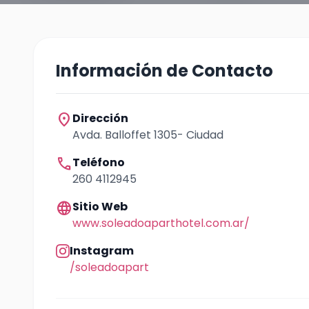
Información de Contacto
location_on
Dirección
Avda. Balloffet 1305- Ciudad
call
Teléfono
260 4112945
language
Sitio Web
www.soleadoaparthotel.com.ar/
Instagram
/soleadoapart