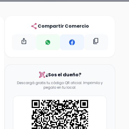
share
Compartir Comercio
ios_share
content_copy
qr_code_scanner
¿Sos el dueño?
Descargá gratis tu código QR oficial. Imprimilo y
pegalo en tu local.