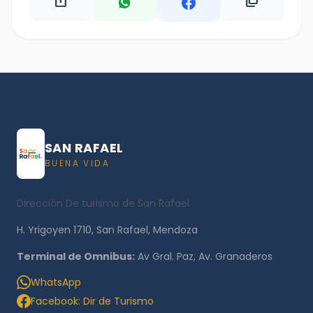
ios_share
content_copy
SAN RAFAEL
BUENA VIDA
Dirección De turismo de San Rafael
H. Yrigoyen 1710, San Rafael, Mendoza
Terminal de Omnibus:
Av Gral. Paz, Av. Granaderos
WhatsApp
Facebook: Dir de Turismo