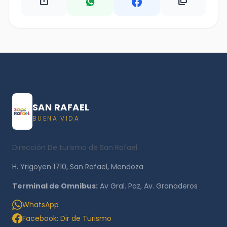
ios_share
content_copy
SAN RAFAEL
BUENA VIDA
Dirección De turismo de San Rafael
H. Yrigoyen 1710, San Rafael, Mendoza
Terminal de Omnibus:
Av Gral. Paz, Av. Granaderos
WhatsApp
Facebook: Dir de Turismo