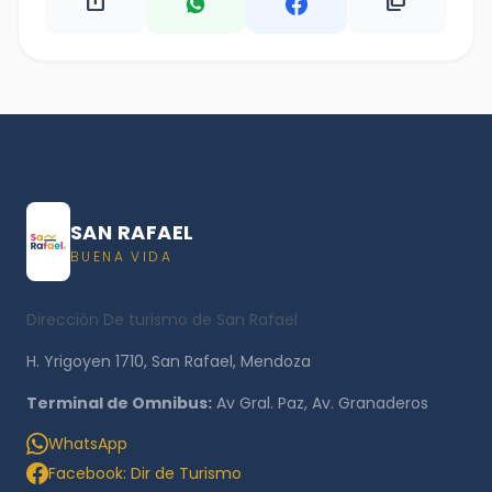
ios_share
content_copy
SAN RAFAEL
BUENA VIDA
Dirección De turismo de San Rafael
H. Yrigoyen 1710, San Rafael, Mendoza
Terminal de Omnibus:
Av Gral. Paz, Av. Granaderos
WhatsApp
Facebook: Dir de Turismo