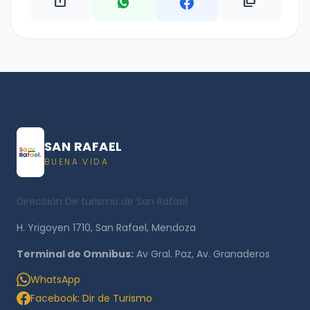
ios_share
content_copy
SAN RAFAEL
BUENA VIDA
Dirección De turismo de San Rafael
H. Yrigoyen 1710, San Rafael, Mendoza
Terminal de Omnibus:
Av Gral. Paz, Av. Granaderos
WhatsApp
Facebook: Dir de Turismo