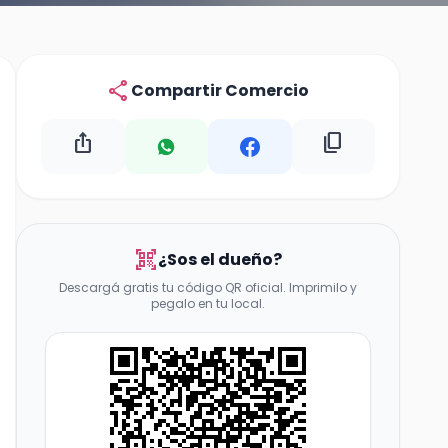
share
Compartir Comercio
ios_share
content_copy
qr_code_scanner
¿Sos el dueño?
Descargá gratis tu código QR oficial. Imprimilo y
pegalo en tu local.