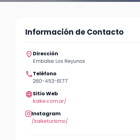
Información de Contacto
location_on
Dirección
Embalse Los Reyunos
call
Teléfono
260-453-6177
language
Sitio Web
kaike.com.ar/
Instagram
/kaiketurismo/