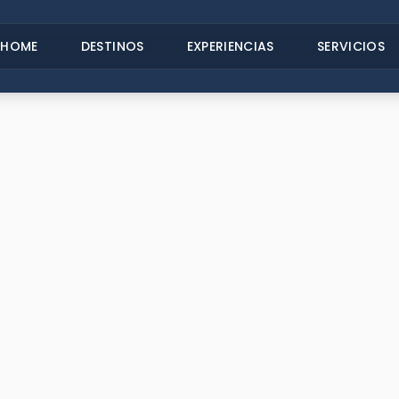
HOME
DESTINOS
EXPERIENCIAS
SERVICIOS