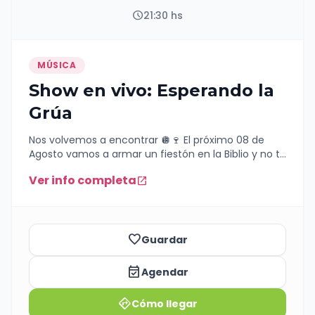
schedule
21:30 hs
MÚSICA
Show en vivo: Esperando la
Grúa
Nos volvemos a encontrar 🪩🍷 El próximo 08 de
Agosto vamos a armar un fiestón en la Biblio y no te
podes quedar afuera 🍻 Entradas:
Ver info completa
open_in_new
https://www.entradaweb.com.ar/evento/942dab0e/step/
Te esperamos para abrazarnos fuerte y festejar🫂
Salute y vino tinto 🍷🍷
favorite_border
Guardar
event_available
Agendar
directions
Cómo llegar