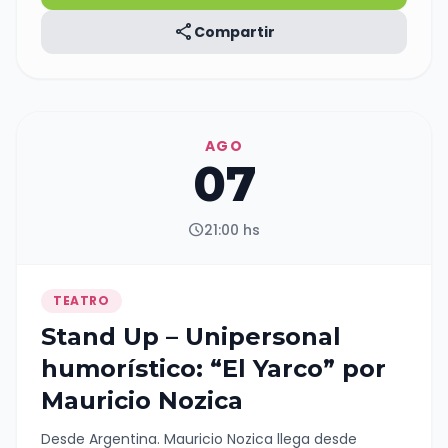
share
Compartir
AGO
07
schedule
21:00 hs
TEATRO
Stand Up – Unipersonal
humorístico: “El Yarco” por
Mauricio Nozica
Desde Argentina. Mauricio Nozica llega desde