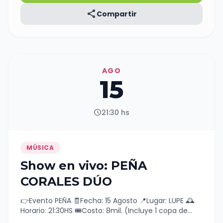
share
Compartir
AGO
15
schedule
21:30 hs
MÚSICA
Show en vivo: PEÑA
CORALES DÚO
👉Evento PEÑA 🧾Fecha: 15 Agosto 📍Lugar: LUPE 🕰️
Horario: 21:30HS 🎟️Costo: 8mil. (Incluye 1 copa de
vino y 1 empanada)