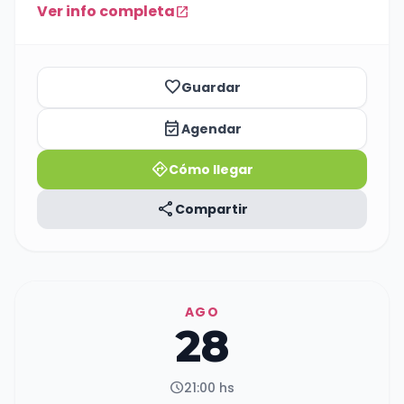
Ver info completa
open_in_new
favorite_border
Guardar
event_available
Agendar
directions
Cómo llegar
share
Compartir
AGO
28
schedule
21:00 hs