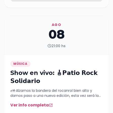
AGO
08
schedule
21:00 hs
MÚSICA
Show en vivo: 🎸𝗣𝗮𝘁𝗶𝗼 𝗥𝗼𝗰𝗸
𝗦𝗼𝗹𝗶𝗱𝗮𝗿𝗶𝗼
✊️🤟Alzamos la bandera del rocanrol bien alto y
damos paso a una nueva edición, esta vez será la
5ta 🎸𝗣𝗮𝘁𝗶𝗼 𝗥𝗼𝗰𝗸 𝗦𝗼𝗹𝗶𝗱𝗮𝗿𝗶𝗼 📌Sábado 8 de agosto
Ver info completa
open_in_new
⏰️21:00hs (Puntual) Lugar: La Lomitería (Ex patio
beer house) Av.hipólito Yrigoyen 1555 🎙️Se suben al