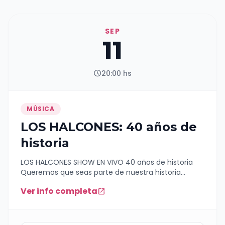
recuerdos de su trayectoria, "Gordillo 20 años + 1" se
posiciona como un espectáculo ideal para
compartir en familia, ofreciendo una experiencia
SEP
única que mezcla diversión y nostalgia. ENTRADAS:
11
https://www.entradaweb.com.ar/evento/4b614791/step/1
FUNCIÓN A LAS 19 Y 21HS
schedule
20:00 hs
MÚSICA
LOS HALCONES: 40 años de
historia
LOS HALCONES SHOW EN VIVO 40 años de historia
Queremos que seas parte de nuestra historia
Dedicado a nuestra gente que siempre estuvo ahí
Ver info completa
open_in_new
ENTRADAS:
https://www.entradaweb.com.ar/evento/a81c81fd/step/1