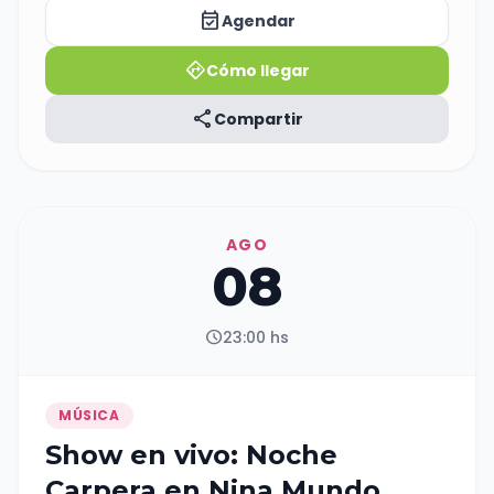
sábado, 22 hs. Brooklyn Live House. 🤘🇦🇷
event_available
Agendar
Metiéndole siempre para adelante ..!
directions
Cómo llegar
share
Compartir
AGO
08
schedule
23:00 hs
MÚSICA
Show en vivo: Noche
Carpera en Nina Mundo