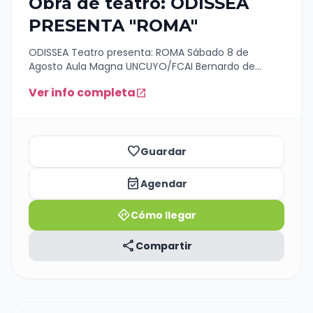
Obra de teatro: ODISSEA
PRESENTA "ROMA"
ODISSEA Teatro presenta: ROMA Sábado 8 de
Agosto Aula Magna UNCUYO/FCAI Bernardo de
Irigoyen 301 21.30 hs Entradas anticipadas $15000 En
Ver info completa
open_in_new
puerta de entrada $20000 Solicitar las anticipadas
al 2604355484
favorite_border
Guardar
event_available
Agendar
directions
Cómo llegar
share
Compartir