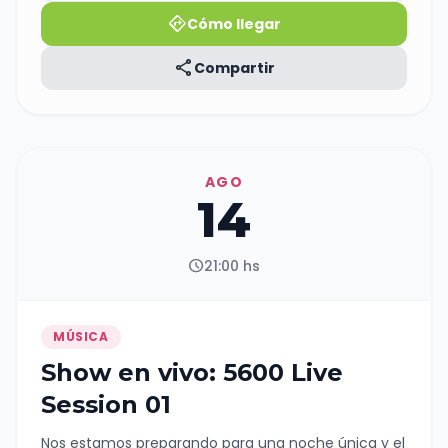
ambiente climatizado para que disfrutes con total
directions
Cómo llegar
comodidad 🌬️☀️
share
Compartir
AGO
14
schedule
21:00 hs
MÚSICA
Show en vivo: 5600 Live
Session 01
Nos estamos preparando para una noche única y el