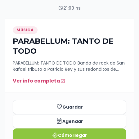
schedule
21:00 hs
MÚSICA
PARABELLUM: TANTO DE
TODO
PARABELLUM: TANTO DE TODO Banda de rock de San
Rafael tributo a Patricio Rey y sus redonditos de
ricota 🚨🚨🚨HOLA HOLAAA!!!🚨🚨🚨 Sale ese fechón!!!
Ver info completa
open_in_new
Este Viernes 7 de Agosto en @excelsiormultiespacio
a partir de las 21 hs. Un par de bandas amigas
presentándole batalla al invierno con un poco de
fuego ricotero y callejero!!! Entradas:
https://www.entradaweb.com.ar/evento/360546da/step/
favorite_border
Guardar
event_available
Agendar
directions
Cómo llegar