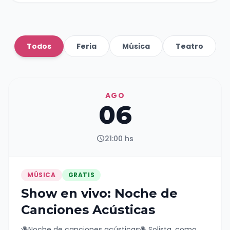
Todos
Feria
Música
Teatro
AGO
06
schedule
21:00 hs
MÚSICA
GRATIS
Show en vivo: Noche de
Canciones Acústicas
🪻Noche de canciones acústicas🪻 Solista, como