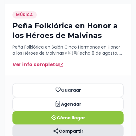
MÚSICA
Peña Folklórica en Honor a
los Héroes de Malvinas
Peña Folklórica en Salón Cinco Hermanos en Honor
a los Héroes de Malvinas🇦🇷 🗒️Fecha 8 de agosto. 📌
Lugar Salón Cinco Hermanos- Ruta 143 ✉️ Entrada
Ver info completa
open_in_new
un alimento no perecedero a beneficio del Hogar
San Martín De Tours
favorite_border
Guardar
event_available
Agendar
directions
Cómo llegar
share
Compartir