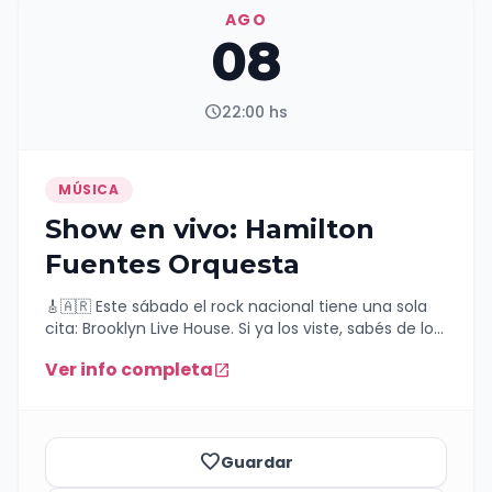
AGO
08
schedule
22:00 hs
MÚSICA
Show en vivo: Hamilton
Fuentes Orquesta
🎸🇦🇷 Este sábado el rock nacional tiene una sola
cita: Brooklyn Live House. Si ya los viste, sabés de lo
que hablamos. Y si todavía no... este sábado es el
Ver info completa
open_in_new
día. Hamilton Fuentes Orquesta llega a Brooklyn
para hacer explotar la noche a puro himnos del
rock nacional. Esos temas que apenas suenan, ya
los estás cantando con a toda voz . 🎸 Clásicos.
Buena música. 2x1 toda la noche xq la garganta
favorite_border
Guardar
también pide lo suyo. ¿Qué más necesitás? Este