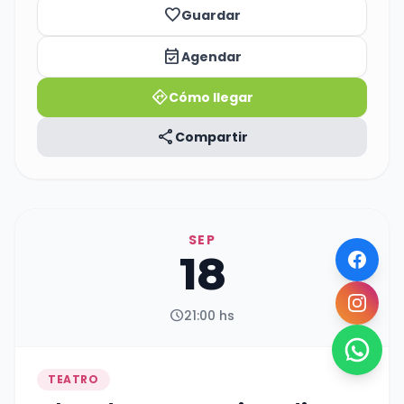
favorite_border
Guardar
event_available
Agendar
directions
Cómo llegar
share
Compartir
SEP
18
schedule
21:00 hs
TEATRO