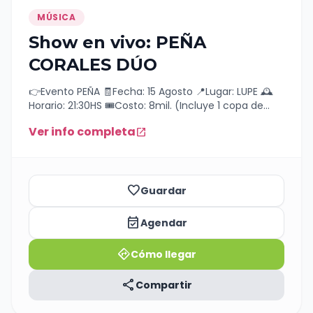
MÚSICA
Show en vivo: PEÑA
CORALES DÚO
👉Evento PEÑA 🧾Fecha: 15 Agosto 📍Lugar: LUPE 🕰️
Horario: 21:30HS 🎟️Costo: 8mil. (Incluye 1 copa de
vino y 1 empanada)
Ver info completa
open_in_new
favorite_border
Guardar
event_available
Agendar
directions
Cómo llegar
share
Compartir