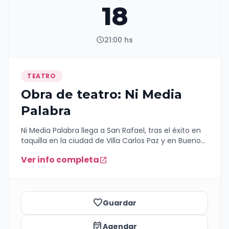
18
schedule
21:00 hs
TEATRO
Obra de teatro: Ni Media
Palabra
Ni Media Palabra llega a San Rafael, tras el éxito en
taquilla en la ciudad de Villa Carlos Paz y en Buenos
Aires. El dúo televisivo que hizo estallar de risa al
Ver info completa
open_in_new
país, Nicolás Cabré y Mariano Martínez se suben al
escenario en compañía del gran Bicho Gómez,
logrando un trío inolvidable en la comedia
argentina. Durante una noche cualquiera, Dedé,
(Nicolás Cabré) reconocido conductor de
favorite_border
Guardar
televisión, recibe a su productor de toda la vida:
Chema (Mariano Martínez)... pero no están solos,
event_available
Agendar