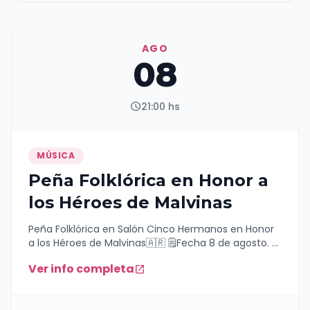
AGO
08
schedule
21:00 hs
MÚSICA
Peña Folklórica en Honor a
los Héroes de Malvinas
Peña Folklórica en Salón Cinco Hermanos en Honor
a los Héroes de Malvinas🇦🇷 🗒️Fecha 8 de agosto. 📌
Lugar Salón Cinco Hermanos- Ruta 143 ✉️ Entrada
Ver info completa
open_in_new
un alimento no perecedero a beneficio del Hogar
San Martín De Tours