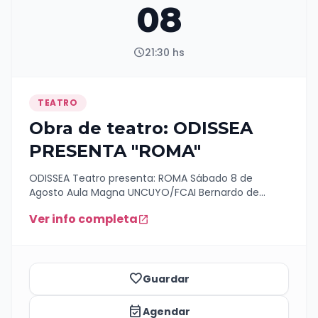
08
schedule
21:30 hs
TEATRO
Obra de teatro: ODISSEA
PRESENTA "ROMA"
ODISSEA Teatro presenta: ROMA Sábado 8 de
Agosto Aula Magna UNCUYO/FCAI Bernardo de
Irigoyen 301 21.30 hs Entradas anticipadas $15000 En
Ver info completa
open_in_new
puerta de entrada $20000 Solicitar las anticipadas
al 2604355484
favorite_border
Guardar
event_available
Agendar