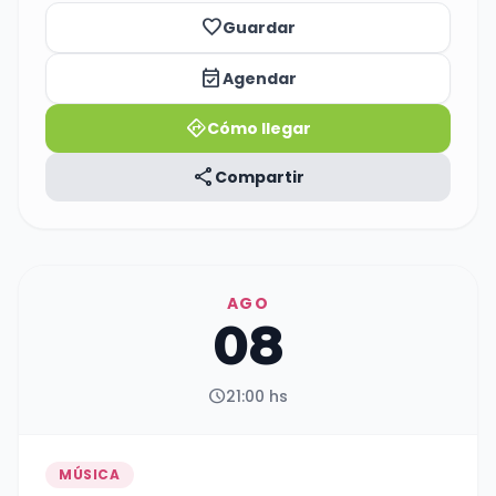
favorite_border
Guardar
event_available
Agendar
directions
Cómo llegar
share
Compartir
AGO
08
schedule
21:00 hs
MÚSICA