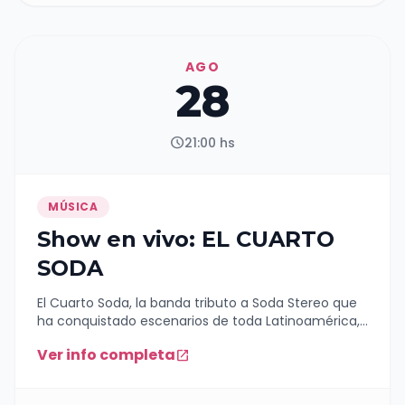
AGO
28
schedule
21:00 hs
MÚSICA
Show en vivo: EL CUARTO
SODA
El Cuarto Soda, la banda tributo a Soda Stereo que
ha conquistado escenarios de toda Latinoamérica,
se presentará en el Teatro Roma el viernes 28 de
Ver info completa
open_in_new
agosto a las 21 hs con un show especial inspirado en
“Me Verás Volver”, la histórica gira que significó el
regreso de Soda Stereo y que quedó grabada para