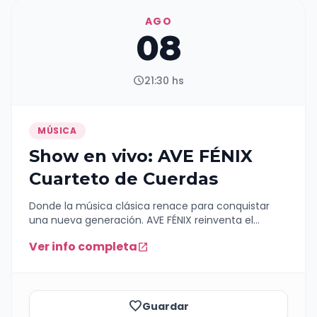
AGO
08
schedule
21:30 hs
MÚSICA
Show en vivo: AVE FÉNIX
Cuarteto de Cuerdas
Donde la música clásica renace para conquistar
una nueva generación. AVE FÉNIX reinventa el
universo de las cuerdas. Un espectáculo de nivel
Ver info completa
open_in_new
internacional donde la elegancia de la música
clásica se fusiona con la fuerza del rock, el pop, las
grandes bandas sonoras del cine y la música
electrónica en una propuesta visual y sonora única.
Bajo la dirección musical de Manuel Wirzt, AVE FÉNIX
favorite_border
Guardar