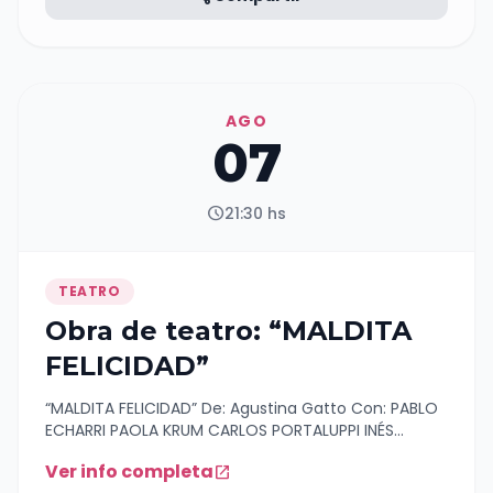
AGO
07
schedule
21:30 hs
TEATRO
Obra de teatro: “MALDITA
FELICIDAD”
“MALDITA FELICIDAD” De: Agustina Gatto Con: PABLO
ECHARRI PAOLA KRUM CARLOS PORTALUPPI INÉS
PALOMBO Versión y Dirección: Daniel Veronese Una
Ver info completa
open_in_new
de las parejas más queridas y recordadas de la