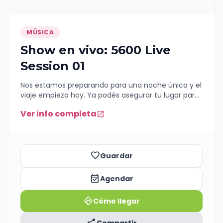
MÚSICA
Show en vivo: 5600 Live
Session 01
Nos estamos preparando para una noche única y el
viaje empieza hoy. Ya podés asegurar tu lugar para
la Live Session 01 antes de que vuelen los primeros
Ver info completa
open_in_new
ingresos. ​🎟️ Valor Segunda Preventa: $10.000 📍
Lugar: Excelsior 📅 Fecha: 14 de Agosto ​No te quedes
afuera de esta sesión. Conseguí tu entrada
favorite_border
Guardar
event_available
Agendar
directions
Cómo llegar