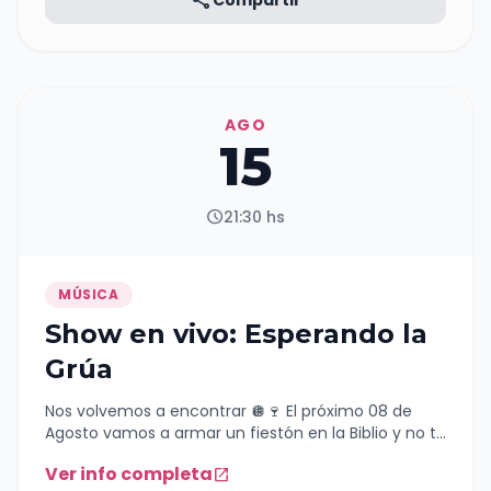
share
Compartir
AGO
15
schedule
21:30 hs
MÚSICA
Show en vivo: Esperando la
Grúa
Nos volvemos a encontrar 🪩🍷 El próximo 08 de
Agosto vamos a armar un fiestón en la Biblio y no te
podes quedar afuera 🍻 Entradas:
Ver info completa
open_in_new
https://www.entradaweb.com.ar/evento/942dab0e/step/