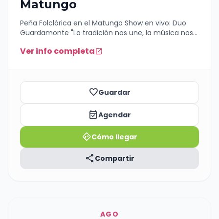
Matungo
Peña Folclórica en el Matungo Show en vivo: Duo
Guardamonte "La tradición nos une, la música nos
encuentra" Reserva tu lugar al 2604502558 Buena
Ver info completa
open_in_new
Música - Ricas Comidas - Amigos - Tradición ¡Te
esperamos!
favorite_border
Guardar
event_available
Agendar
directions
Cómo llegar
share
Compartir
AGO