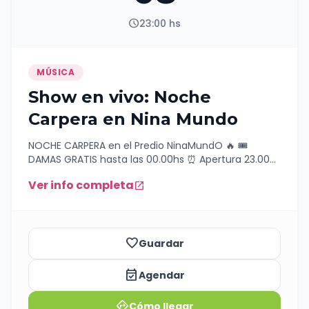
schedule
23:00 hs
MÚSICA
Show en vivo: Noche
Carpera en Nina Mundo
NOCHE CARPERA en el Predio NinaMundO 🔥 🎟
DAMAS GRATIS hasta las 00.00hs ⏰ Apertura 23.00hs
- sábado 8 de Agosto 🔥 ANGELITO SOMBRA y sus
Ver info completa
open_in_new
Parranderos🙌 🔥 LA FUERZA DE ORO🙌 🔥 LA NUEVA
GENERACION de Malargue🙌 Anticipadas $ 5.000 solo
por Whatsapp 2604 267970 📍 Ruta 165 – Cañada
Seca – San Rafael, Mendoza Prepárate para cantar,
bailar y vivir una noche carpera.
favorite_border
Guardar
event_available
Agendar
directions
Cómo llegar