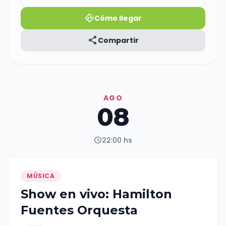
directions
Cómo llegar
share
Compartir
AGO
08
schedule
22:00 hs
MÚSICA
Show en vivo: Hamilton
Fuentes Orquesta