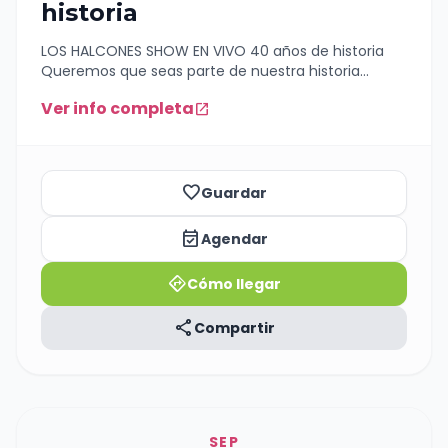
historia
LOS HALCONES SHOW EN VIVO 40 años de historia
Queremos que seas parte de nuestra historia
Dedicado a nuestra gente que siempre estuvo ahí
Ver info completa
open_in_new
ENTRADAS:
https://www.entradaweb.com.ar/evento/a81c81fd/step/1
favorite_border
Guardar
event_available
Agendar
directions
Cómo llegar
share
Compartir
SEP