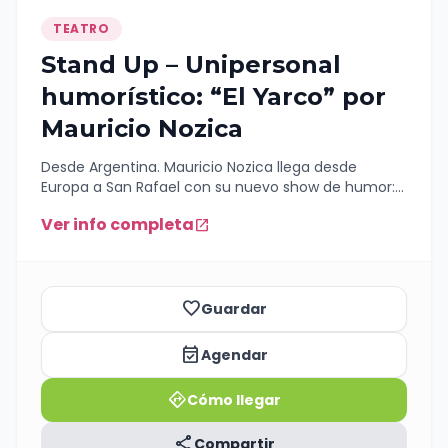
TEATRO
Stand Up – Unipersonal
humorístico: “El Yarco” por
Mauricio Nozica
Desde Argentina. Mauricio Nozica llega desde
Europa a San Rafael con su nuevo show de humor:
“El Yarco”, un espectáculo cargado de histrionismo
Ver info completa
open_in_new
y risas garantizadas. Después de conquistar las
redes con sus videos virales, Mauricio sube al
escenario para hablar de todo lo que nos une como
latinoamericanos Un monólogo hilarante que no te
podes perder!
favorite_border
Guardar
event_available
Agendar
directions
Cómo llegar
share
Compartir