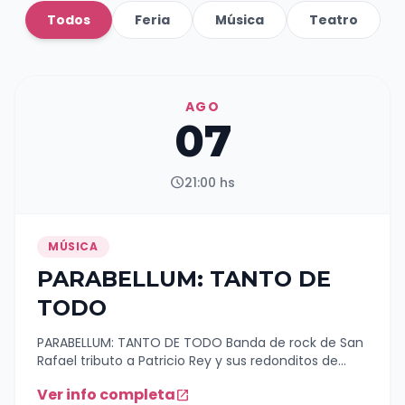
Todos
Feria
Música
Teatro
AGO
07
schedule
21:00 hs
MÚSICA
PARABELLUM: TANTO DE
TODO
PARABELLUM: TANTO DE TODO Banda de rock de San
Rafael tributo a Patricio Rey y sus redonditos de
ricota 🚨🚨🚨HOLA HOLAAA!!!🚨🚨🚨 Sale ese fechón!!!
Ver info completa
open_in_new
Este Viernes 7 de Agosto en @excelsiormultiespacio