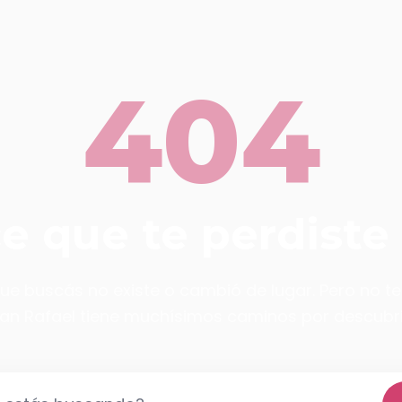
404
ce que te perdiste
ue buscás no existe o cambió de lugar. Pero no t
an Rafael tiene muchísimos caminos por descubri