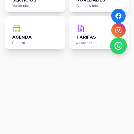
SERVICIOS
NOVEDADES
Verificados
Eventos & Info
calendar_month
request_quote
AGENDA
TARIFAS
Cultural
& Horarios
DESCUBRÍ
Destinos
Imperdibles