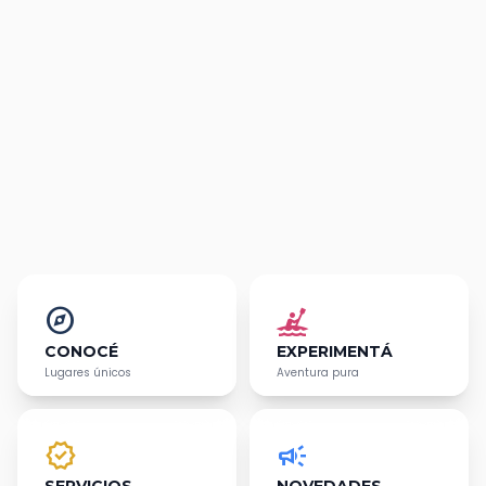
explore
kayaking
CONOCÉ
EXPERIMENTÁ
Lugares únicos
Aventura pura
verified
campaign