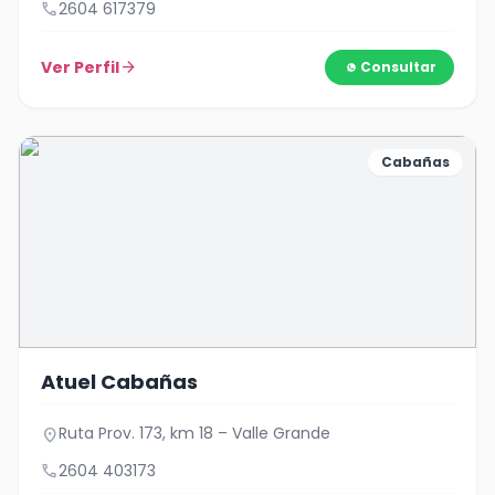
call
2604 617379
Ver Perfil
arrow_forward
Consultar
Cabañas
Atuel Cabañas
Ruta Prov. 173, km 18 – Valle Grande
location_on
call
2604 403173