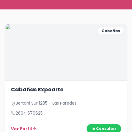
Cabañas
Cabañas Expoarte
Bertani Sur 1285 – Las Paredes
location_on
call
2604 670625
Ver Perfil
arrow_forward
Consultar