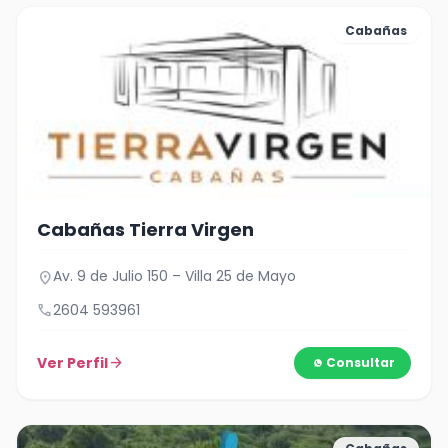
Cabañas
Cabañas Tierra Virgen
Av. 9 de Julio 150 – Villa 25 de Mayo
location_on
call
2604 593961
Ver Perfil
arrow_forward
Consultar