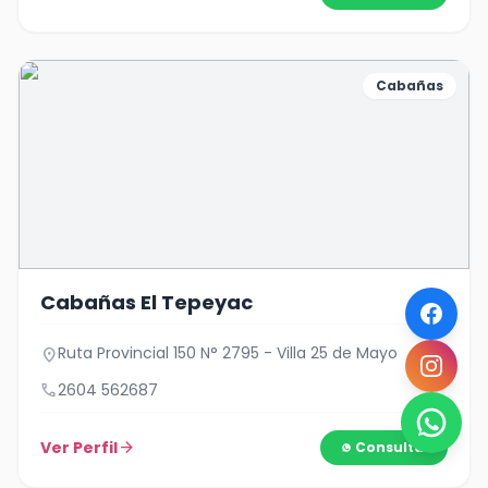
Cabañas
Cabañas El Tepeyac
Ruta Provincial 150 N° 2795 - Villa 25 de Mayo
location_on
call
2604 562687
Ver Perfil
arrow_forward
Consultar