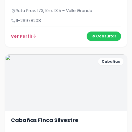
Ruta Prov. 173, Km. 13.5 – Valle Grande
location_on
call
11-26978208
Ver Perfil
arrow_forward
Consultar
Cabañas
Cabañas Finca Silvestre