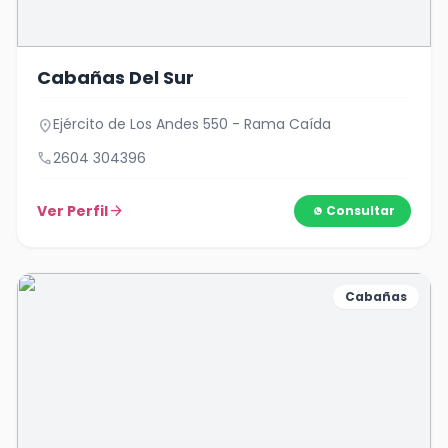
Cabañas Del Sur
Ejército de Los Andes 550 - Rama Caída
location_on
call
2604 304396
Ver Perfil
arrow_forward
Consultar
Cabañas