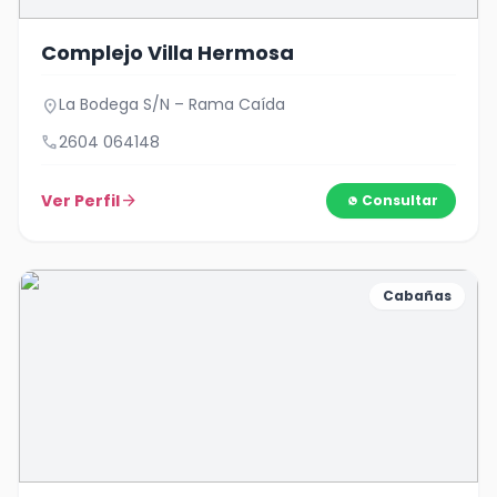
Complejo Villa Hermosa
La Bodega S/N – Rama Caída
location_on
call
2604 064148
Ver Perfil
arrow_forward
Consultar
Cabañas