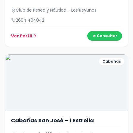
Club de Pesca y Náutica – Los Reyunos
location_on
call
2604 404042
Ver Perfil
arrow_forward
Consultar
Cabañas
Cabañas San José – 1 Estrella