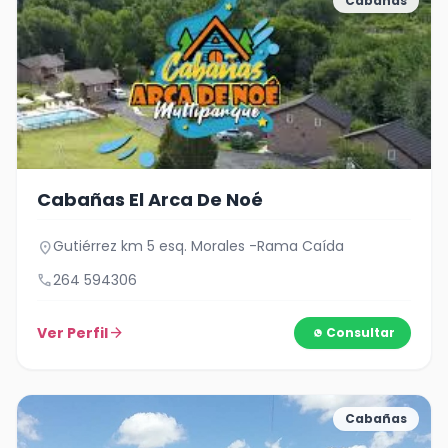
Cabañas
Cabañas El Arca De Noé
Gutiérrez km 5 esq. Morales -Rama Caída
location_on
call
264 594306
Ver Perfil
arrow_forward
Consultar
Cabañas