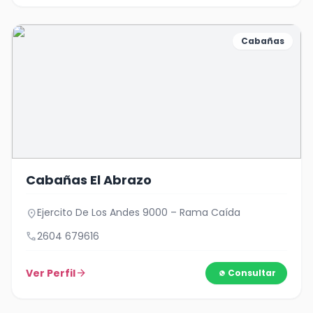
Cabañas
Cabañas El Abrazo
Ejercito De Los Andes 9000 – Rama Caída
location_on
call
2604 679616
Ver Perfil
arrow_forward
Consultar