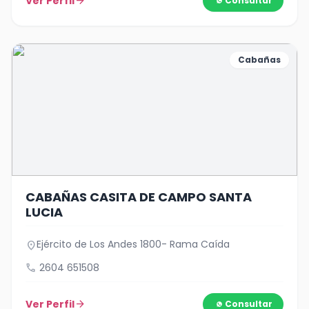
Ver Perfil
arrow_forward
Consultar
Cabañas
CABAÑAS CASITA DE CAMPO SANTA
LUCIA
Ejército de Los Andes 1800- Rama Caída
location_on
call
2604 651508
Ver Perfil
arrow_forward
Consultar