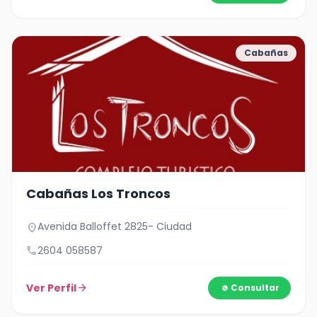
Cabañas
Cabañas Los Troncos
Avenida Balloffet 2825- Ciudad
location_on
call
2604 058587
Ver Perfil
arrow_forward
Consultar