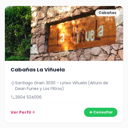
Cabañas
Cabañas La Viñuela
Santiago Grain 3030 - Loteo Viñuela (Altura de
location_on
Dean Funes y Los Filtros)
call
2604 534006
Ver Perfil
arrow_forward
Consultar