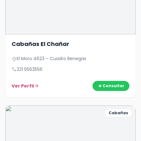
Cabañas El Chañar
El Moro 4623 – Cuadro Benegas
location_on
call
221 5563556
Ver Perfil
arrow_forward
Consultar
Cabañas