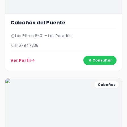
Cabañas del Puente
Los Filtros 8501 – Las Paredes
location_on
call
11 67947338
Ver Perfil
arrow_forward
Consultar
Cabañas