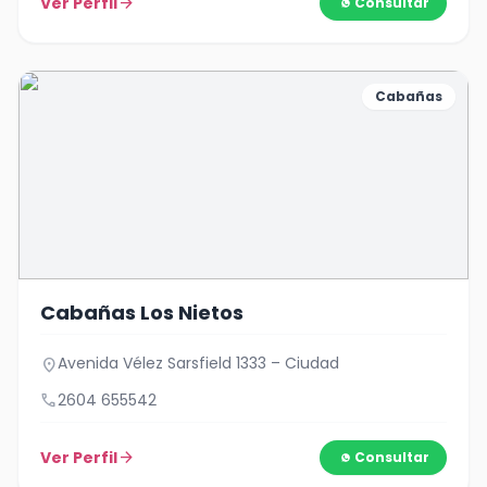
Ver Perfil
arrow_forward
Consultar
Cabañas
Cabañas Los Nietos
Avenida Vélez Sarsfield 1333 – Ciudad
location_on
call
2604 655542
Ver Perfil
arrow_forward
Consultar