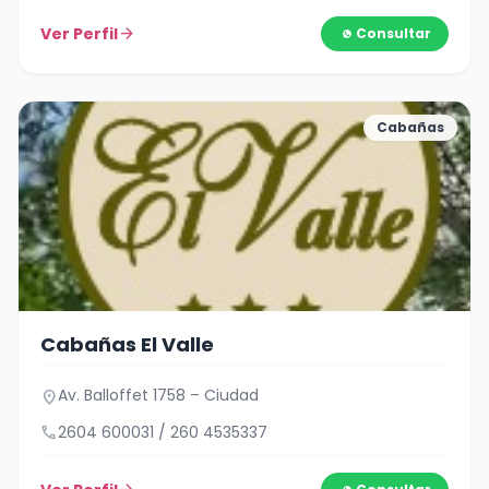
Ver Perfil
arrow_forward
Consultar
Cabañas
Cabañas El Valle
Av. Balloffet 1758 – Ciudad
location_on
call
2604 600031 / 260 4535337