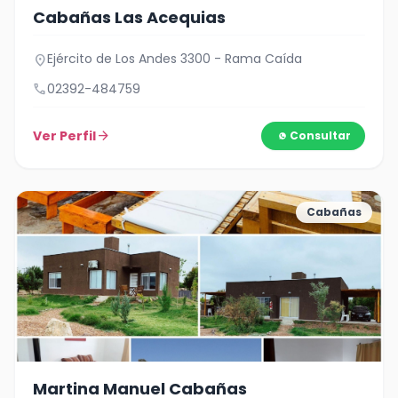
Cabañas Las Acequias
Ejército de Los Andes 3300 - Rama Caída
location_on
call
02392-484759
Ver Perfil
arrow_forward
Consultar
Cabañas
Martina Manuel Cabañas