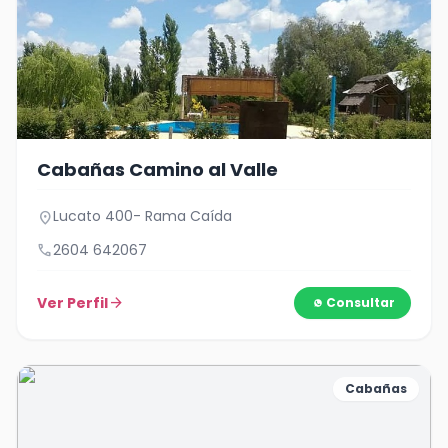
Cabañas Camino al Valle
Lucato 400- Rama Caída
location_on
call
2604 642067
Ver Perfil
arrow_forward
Consultar
Cabañas