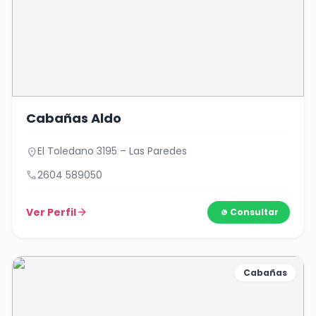
Cabañas Aldo
El Toledano 3195 – Las Paredes
location_on
call
2604 589050
Ver Perfil
arrow_forward
Consultar
Cabañas