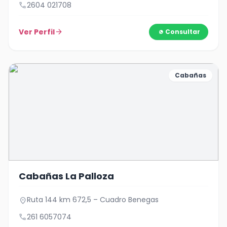
call
2604 021708
Ver Perfil
arrow_forward
Consultar
Cabañas
Cabañas La Palloza
Ruta 144 km 672,5 – Cuadro Benegas
location_on
call
261 6057074