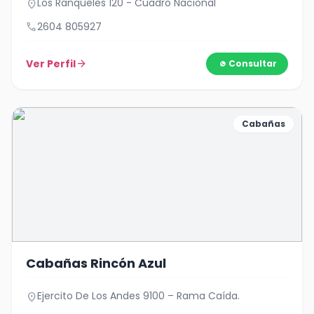
Los Ranqueles 120 - Cuadro Nacional
location_on
call
2604 805927
Ver Perfil
arrow_forward
Consultar
Cabañas
Cabañas Rincón Azul
Ejercito De Los Andes 9100 – Rama Caída.
location_on