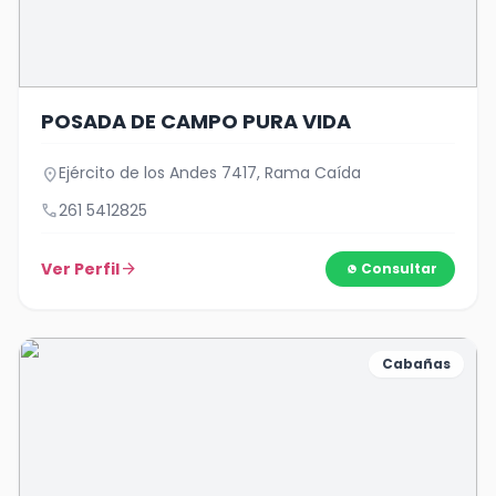
POSADA DE CAMPO PURA VIDA
Ejército de los Andes 7417, Rama Caída
location_on
call
261 5412825
Ver Perfil
arrow_forward
Consultar
Cabañas