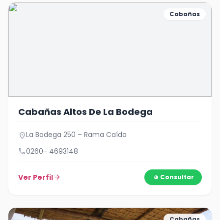
Cabañas
Cabañas Altos De La Bodega
La Bodega 250 – Rama Caída
location_on
call
0260- 4693148
Ver Perfil
arrow_forward
Consultar
Cabañas