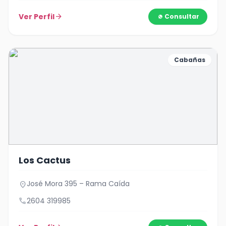
Ver Perfil
arrow_forward
Consultar
Cabañas
Los Cactus
José Mora 395 – Rama Caída
location_on
call
2604 319985