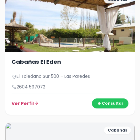
Cabañas El Eden
El Toledano Sur 500 – Las Paredes
location_on
call
2604 597072
Ver Perfil
arrow_forward
Consultar
Cabañas