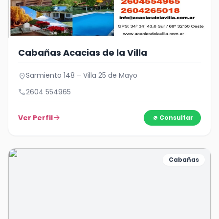
Cabañas Acacias de la Villa
Sarmiento 148 – Villa 25 de Mayo
location_on
call
2604 554965
Ver Perfil
arrow_forward
Consultar
Cabañas