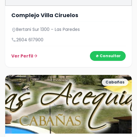
Complejo Villa Ciruelos
Bertani Sur 1300 – Las Paredes
location_on
call
2604 617900
Ver Perfil
arrow_forward
Consultar
Cabañas