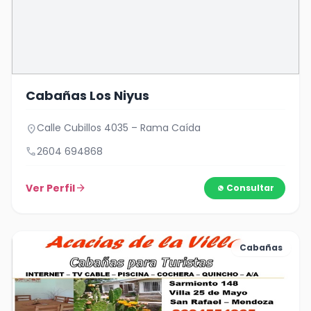
Cabañas Los Niyus
Calle Cubillos 4035 – Rama Caída
location_on
call
2604 694868
Ver Perfil
arrow_forward
Consultar
Cabañas