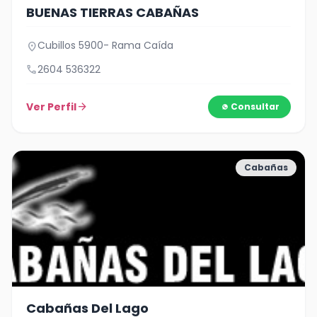
BUENAS TIERRAS CABAÑAS
Cubillos 5900- Rama Caída
location_on
call
2604 536322
Ver Perfil
arrow_forward
Consultar
Cabañas
Cabañas Del Lago