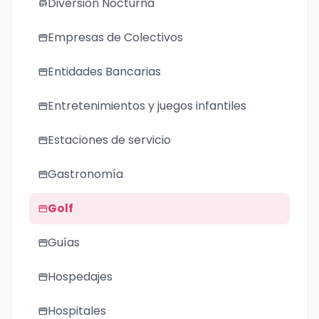
Diversión Nocturna
store
Empresas de Colectivos
storefront
Entidades Bancarias
storefront
Entretenimientos y juegos infantiles
storefront
Estaciones de servicio
storefront
Gastronomía
storefront
Golf
storefront
Guías
storefront
Hospedajes
storefront
Hospitales
storefront