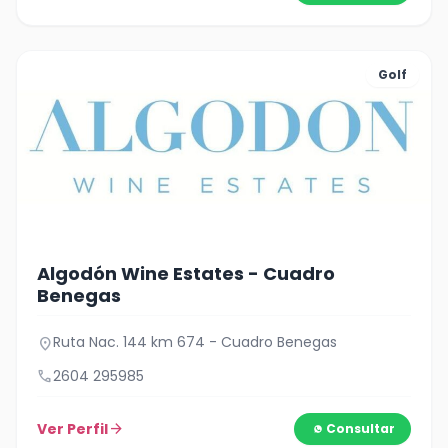
Golf
Algodón Wine Estates - Cuadro
Benegas
Ruta Nac. 144 km 674 - Cuadro Benegas
location_on
call
2604 295985
Ver Perfil
arrow_forward
Consultar