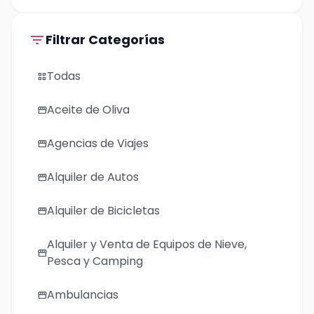
filter_list
Filtrar Categorías
Todas
grid_view
Aceite de Oliva
storefront
Agencias de Viajes
storefront
Alquiler de Autos
storefront
Alquiler de Bicicletas
storefront
Alquiler y Venta de Equipos de Nieve,
storefront
Pesca y Camping
Ambulancias
storefront