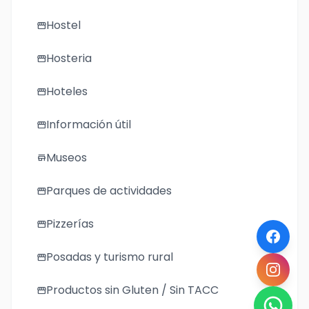
Hostel
storefront
Hosteria
storefront
Hoteles
storefront
Información útil
storefront
Museos
store
Parques de actividades
storefront
Pizzerías
storefront
Posadas y turismo rural
storefront
Productos sin Gluten / Sin TACC
storefront