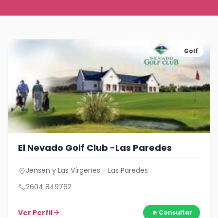
Golf
El Nevado Golf Club -Las Paredes
Jensen y Las Vírgenes - Las Paredes
location_on
call
2604 849762
Ver Perfil
arrow_forward
Consultar