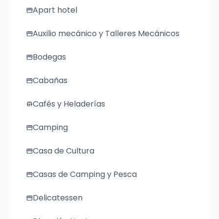
Apart hotel
storefront
Auxilio mecánico y Talleres Mecánicos
storefront
Bodegas
storefront
Cabañas
storefront
Cafés y Heladerías
store
Camping
storefront
Casa de Cultura
storefront
Casas de Camping y Pesca
storefront
Delicatessen
storefront