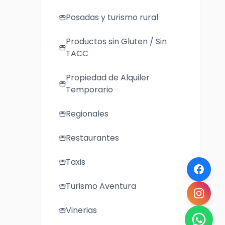
Posadas y turismo rural
storefront
Productos sin Gluten / Sin
storefront
TACC
Propiedad de Alquiler
storefront
Temporario
Regionales
storefront
Restaurantes
storefront
Taxis
storefront
Turismo Aventura
storefront
Vinerias
storefront