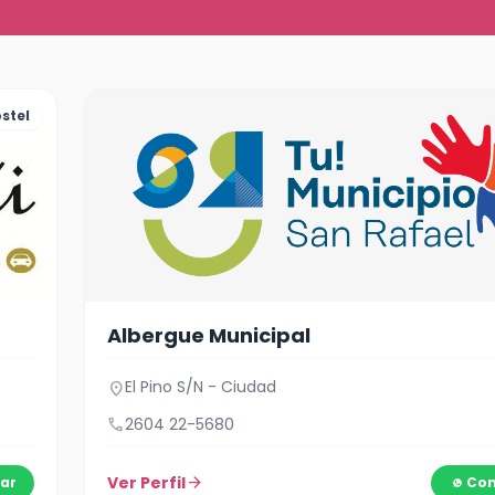
stel
Albergue Municipal
El Pino S/N - Ciudad
location_on
call
2604 22-5680
Ver Perfil
arrow_forward
ar
Con