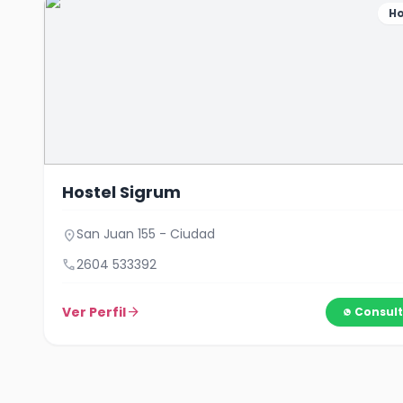
Ho
Hostel Sigrum
San Juan 155 - Ciudad
location_on
call
2604 533392
Ver Perfil
arrow_forward
Consult