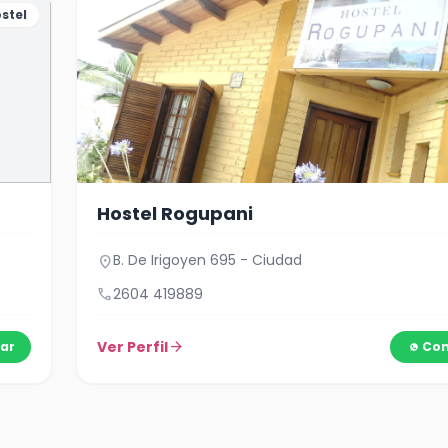
stel
Hostel Rogupani
B. De Irigoyen 695 - Ciudad
location_on
call
2604 419889
Ver Perfil
arrow_forward
ar
Con