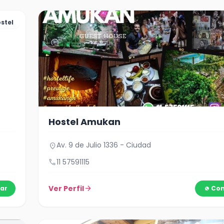
stel
Hostel Amukan
Av. 9 de Julio 1336 - Ciudad
location_on
call
11 57591115
Ver Perfil
arrow_forward
ar
Con