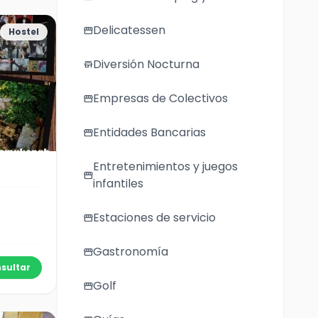
Delicatessen
storefront
Hostel
Diversión Nocturna
store
Empresas de Colectivos
storefront
Entidades Bancarias
storefront
Entretenimientos y juegos
storefront
infantiles
Estaciones de servicio
storefront
Gastronomía
storefront
sultar
Golf
storefront