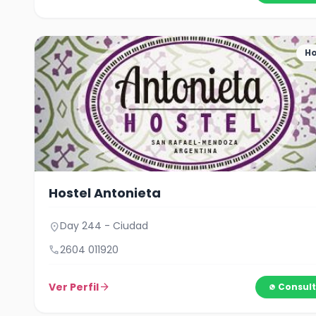
Ho
Hostel Antonieta
Day 244 - Ciudad
location_on
call
2604 011920
Ver Perfil
arrow_forward
Consult