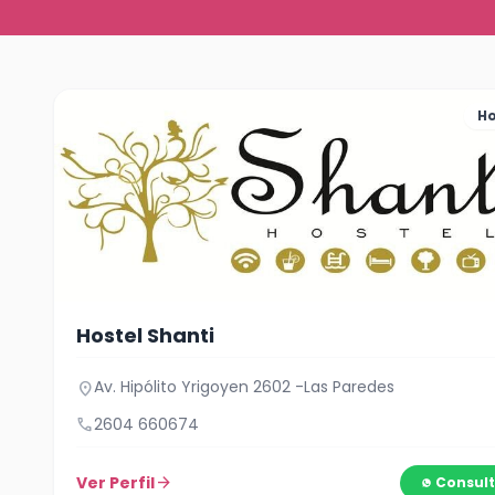
Ho
Hostel Shanti
Av. Hipólito Yrigoyen 2602 -Las Paredes
location_on
call
2604 660674
Ver Perfil
arrow_forward
Consult