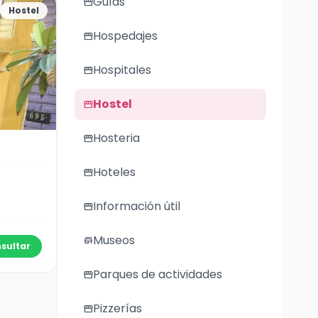
Guías
storefront
Hostel
Hospedajes
storefront
Hospitales
storefront
Hostel
storefront
Hosteria
storefront
Hoteles
storefront
Información útil
storefront
Museos
store
sultar
Parques de actividades
storefront
Pizzerías
storefront