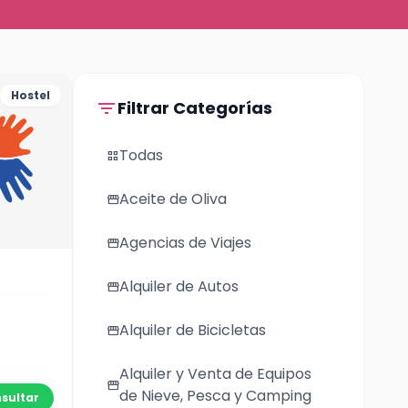
Hostel
filter_list
Filtrar Categorías
Todas
grid_view
Aceite de Oliva
storefront
Agencias de Viajes
storefront
Alquiler de Autos
storefront
Alquiler de Bicicletas
storefront
Alquiler y Venta de Equipos
storefront
de Nieve, Pesca y Camping
sultar