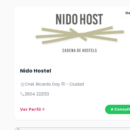
Ho
Nido Hostel
Cnel. Ricardo Day 111 - Ciudad
location_on
call
2604 222133
Ver Perfil
arrow_forward
Consult