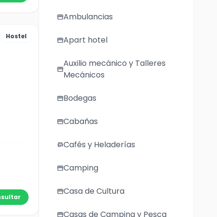
Ambulancias
storefront
Hostel
Apart hotel
storefront
Auxilio mecánico y Talleres
storefront
Mecánicos
Bodegas
storefront
Cabañas
storefront
Cafés y Heladerías
store
Camping
storefront
Casa de Cultura
storefront
sultar
Casas de Camping y Pesca
storefront