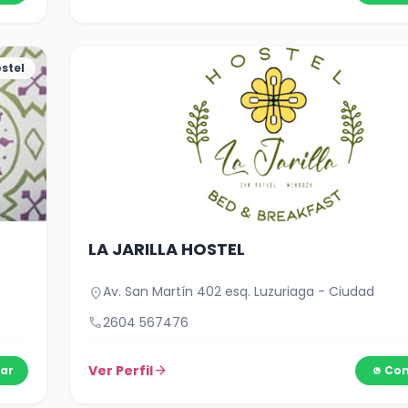
stel
LA JARILLA HOSTEL
Av. San Martín 402 esq. Luzuriaga - Ciudad
location_on
call
2604 567476
Ver Perfil
arrow_forward
ar
Con