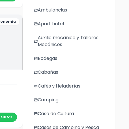
Ambulancias
storefront
ronomía
Apart hotel
storefront
Auxilio mecánico y Talleres
storefront
Mecánicos
Bodegas
storefront
Cabañas
storefront
Cafés y Heladerías
store
Camping
storefront
Casa de Cultura
storefront
sultar
Casas de Camping y Pesca
storefront