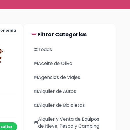
ronomía
filter_list
Filtrar Categorías
Todas
grid_view
Aceite de Oliva
storefront
Agencias de Viajes
storefront
Alquiler de Autos
storefront
Alquiler de Bicicletas
storefront
Alquiler y Venta de Equipos
storefront
de Nieve, Pesca y Camping
sultar