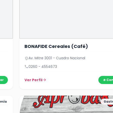
BONAFIDE Cereales (Café)
Av. Mitre 3001 - Cuadro Nacional
location_on
call
0260 - 4554673
Ver Perfil
arrow_forward
ar
Con
omía
Gast