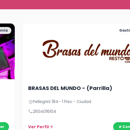
omía
Gast
BRASAS DEL MUNDO - (Parrilla)
Pellegrini 184- 1 Piso - Ciudad
location_on
call
2604016104
Ver Perfil
arrow_forward
ar
Con