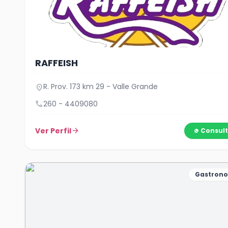
RAFFEISH
R. Prov. 173 km 29 - Valle Grande
location_on
call
260 - 4409080
Ver Perfil
arrow_forward
Consult
Gastron