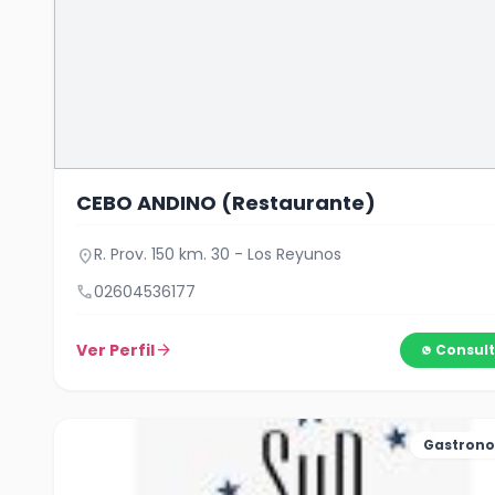
CEBO ANDINO (Restaurante)
R. Prov. 150 km. 30 - Los Reyunos
location_on
call
02604536177
Ver Perfil
arrow_forward
Consult
Gastron