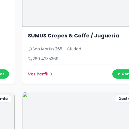
SUMUS Crepes & Coffe / Juguería
San Martin 265 - Ciudad
location_on
call
260 4235369
Ver Perfil
arrow_forward
ar
Con
omía
Gast