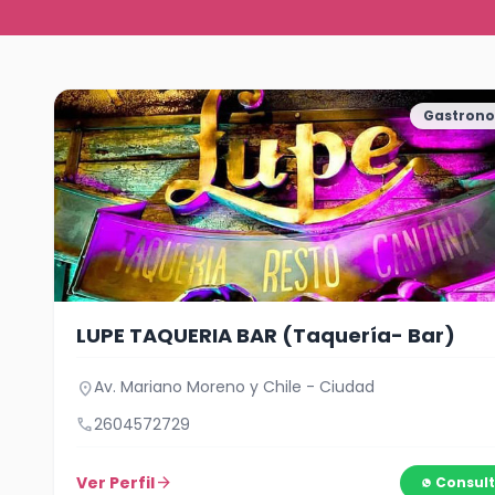
Gastron
LUPE TAQUERIA BAR (Taquería- Bar)
Av. Mariano Moreno y Chile - Ciudad
location_on
call
2604572729
Ver Perfil
arrow_forward
Consult