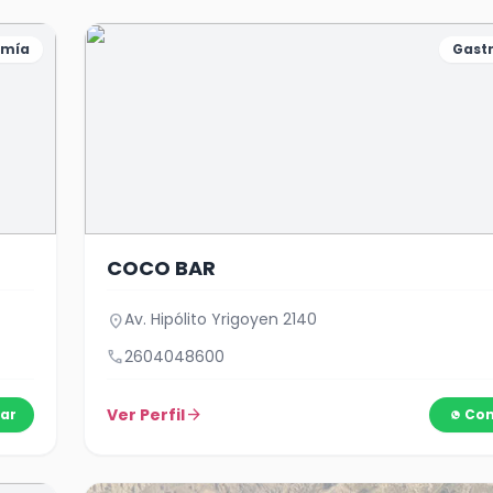
omía
Gast
COCO BAR
Av. Hipólito Yrigoyen 2140
location_on
call
2604048600
Ver Perfil
arrow_forward
ar
Con