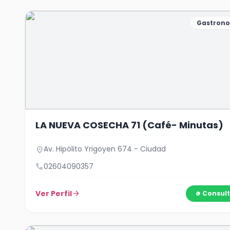
Gastron
LA NUEVA COSECHA 71 (Café- Minutas)
Av. Hipólito Yrigoyen 674 - Ciudad
location_on
call
02604090357
Ver Perfil
arrow_forward
Consult