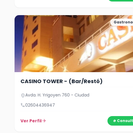
Gastron
CASINO TOWER - (Bar/Restó)
Avda. H. Yrigoyen 760 - Ciudad
location_on
call
02604436947
Ver Perfil
arrow_forward
Consult