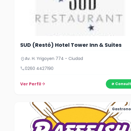
SUD (Restó) Hotel Tower Inn & Suites
Av. H. Yrigoyen 774 - Ciudad
location_on
call
0260 4427190
Ver Perfil
arrow_forward
Consult
Gastron