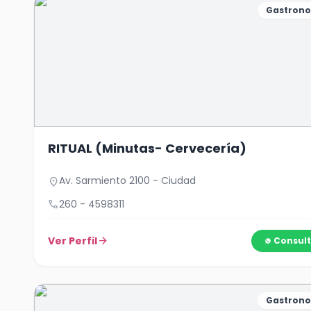
Gastron
RITUAL (Minutas- Cervecería)
Av. Sarmiento 2100 - Ciudad
location_on
call
260 - 4598311
Ver Perfil
arrow_forward
Consult
Gastron