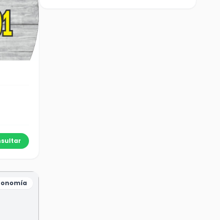
sultar
ronomía