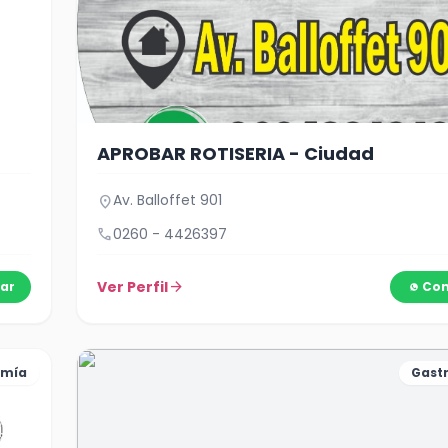
APROBAR ROTISERIA - Ciudad
Av. Balloffet 901
location_on
call
0260 - 4426397
Ver Perfil
arrow_forward
ar
Con
omía
Gast