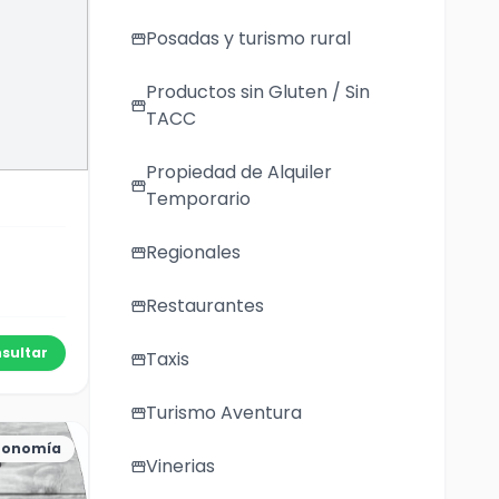
Posadas y turismo rural
storefront
Productos sin Gluten / Sin
storefront
TACC
Propiedad de Alquiler
storefront
Temporario
Regionales
storefront
Restaurantes
storefront
sultar
Taxis
storefront
Turismo Aventura
storefront
ronomía
Vinerias
storefront