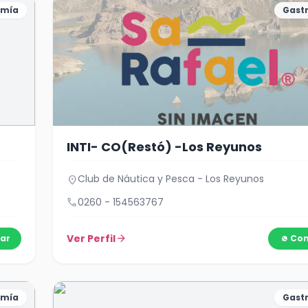
omía
Gast
INTI- CO(Restó) -Los Reyunos
Club de Náutica y Pesca - Los Reyunos
location_on
call
0260 - 154563767
Ver Perfil
arrow_forward
ar
Con
omía
Gast