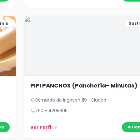
omía
Gast
PIPI PANCHOS (Panchería- Minutas)
Bernardo de Irigoyen 119 -Ciudad
location_on
call
260 - 4205605
Ver Perfil
arrow_forward
ar
Con