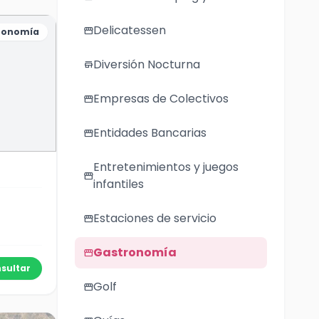
Delicatessen
storefront
ronomía
Diversión Nocturna
store
Empresas de Colectivos
storefront
Entidades Bancarias
storefront
Entretenimientos y juegos
storefront
infantiles
Estaciones de servicio
storefront
Gastronomía
storefront
sultar
Golf
storefront