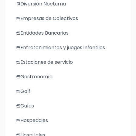
Diversión Nocturna
store
Empresas de Colectivos
storefront
Entidades Bancarias
storefront
Entretenimientos y juegos infantiles
storefront
Estaciones de servicio
storefront
Gastronomía
storefront
Golf
storefront
Guías
storefront
Hospedajes
storefront
Hospitales
storefront