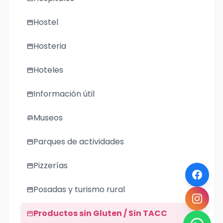
Hostel
storefront
Hosteria
storefront
Hoteles
storefront
Información útil
storefront
Museos
store
Parques de actividades
storefront
Pizzerías
storefront
Posadas y turismo rural
storefront
Productos sin Gluten / Sin TACC
storefront