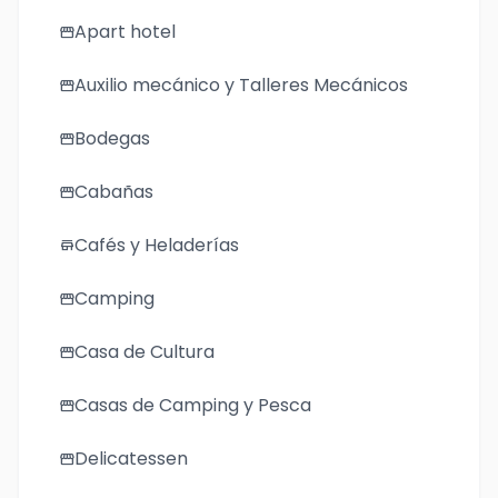
Apart hotel
storefront
Auxilio mecánico y Talleres Mecánicos
storefront
Bodegas
storefront
Cabañas
storefront
Cafés y Heladerías
store
Camping
storefront
Casa de Cultura
storefront
Casas de Camping y Pesca
storefront
Delicatessen
storefront