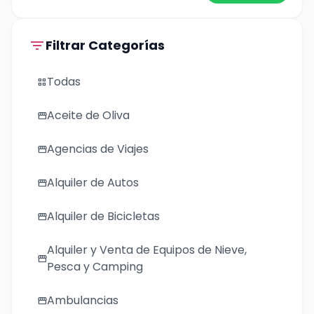
filter_list
Filtrar Categorías
Todas
grid_view
Aceite de Oliva
storefront
Agencias de Viajes
storefront
Alquiler de Autos
storefront
Alquiler de Bicicletas
storefront
Alquiler y Venta de Equipos de Nieve,
storefront
Pesca y Camping
Ambulancias
storefront