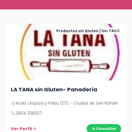
Productos sin Gluten / Sin TACC
LA TANA sin Gluten- Panadería
Avda. Urquiza y Palau 1272 - Ciudad de San Rafael
location_on
call
2604 338227
Ver Perfil
arrow_forward
Consultar