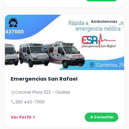
Ambulancias
Emergencias San Rafael
Coronel Plaza 522 - Ciudad
location_on
call
260 443-7000
Ver Perfil
arrow_forward
Consultar