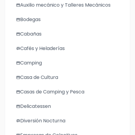
Auxilio mecánico y Talleres Mecánicos
storefront
Bodegas
storefront
Cabañas
storefront
Cafés y Heladerías
store
Camping
storefront
Casa de Cultura
storefront
Casas de Camping y Pesca
storefront
Delicatessen
storefront
Diversión Nocturna
store