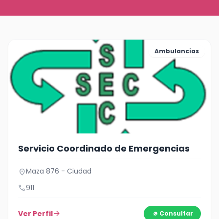
Ambulancias
Servicio Coordinado de Emergencias
Maza 876 - Ciudad
location_on
call
911
Ver Perfil
arrow_forward
Consultar