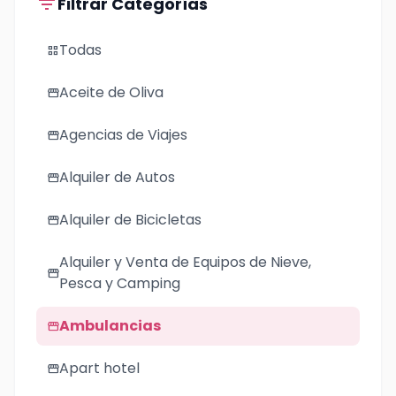
filter_list
Filtrar Categorías
Todas
grid_view
Aceite de Oliva
storefront
Agencias de Viajes
storefront
Alquiler de Autos
storefront
Alquiler de Bicicletas
storefront
Alquiler y Venta de Equipos de Nieve,
storefront
Pesca y Camping
Ambulancias
storefront
Apart hotel
storefront