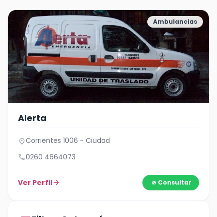
Ambulancias
Alerta
Corrientes 1006 - Ciudad
location_on
call
0260 4664073
Ver Perfil
arrow_forward
Consultar