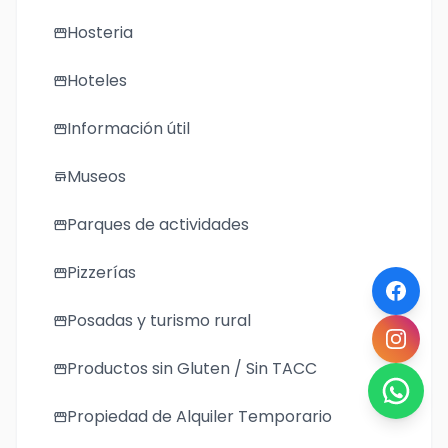
Hosteria
storefront
Hoteles
storefront
Información útil
storefront
Museos
store
Parques de actividades
storefront
Pizzerías
storefront
Posadas y turismo rural
storefront
Productos sin Gluten / Sin TACC
storefront
Propiedad de Alquiler Temporario
storefront