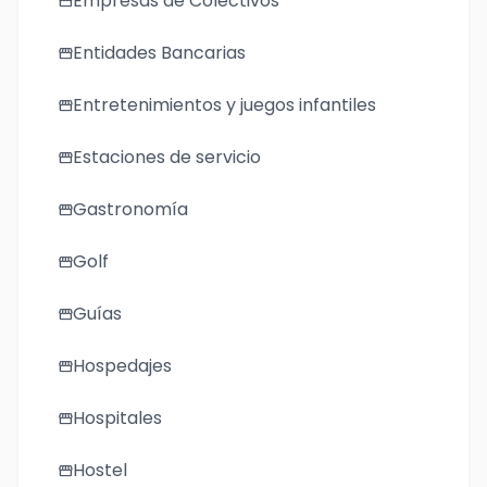
Empresas de Colectivos
storefront
Entidades Bancarias
storefront
Entretenimientos y juegos infantiles
storefront
Estaciones de servicio
storefront
Gastronomía
storefront
Golf
storefront
Guías
storefront
Hospedajes
storefront
Hospitales
storefront
Hostel
storefront