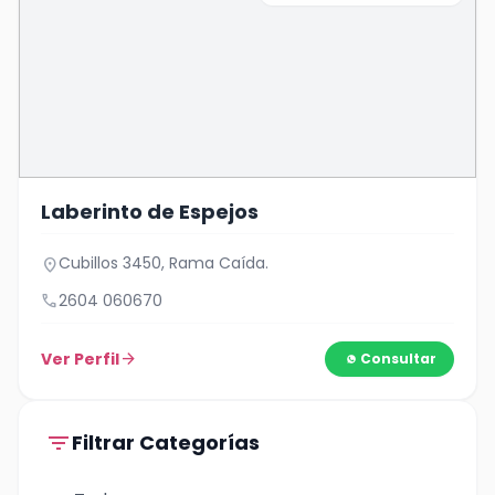
Laberinto de Espejos
Cubillos 3450, Rama Caída.
location_on
call
2604 060670
Ver Perfil
arrow_forward
Consultar
filter_list
Filtrar Categorías