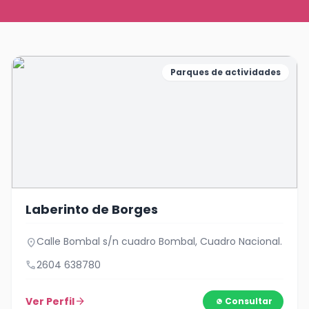
Parques de actividades
Laberinto de Borges
Calle Bombal s/n cuadro Bombal, Cuadro Nacional.
location_on
call
2604 638780
Ver Perfil
arrow_forward
Consultar