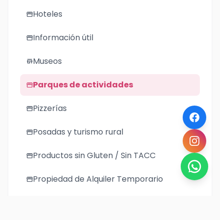
Hoteles
storefront
Información útil
storefront
Museos
store
Parques de actividades
storefront
Pizzerías
storefront
Posadas y turismo rural
storefront
Productos sin Gluten / Sin TACC
storefront
Propiedad de Alquiler Temporario
storefront
Regionales
storefront