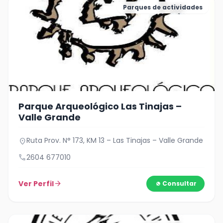
Parques de actividades
Parque Arqueológico Las Tinajas –
Valle Grande
Ruta Prov. N° 173, KM 13 – Las Tinajas – Valle Grande
location_on
call
2604 677010
Ver Perfil
arrow_forward
Consultar