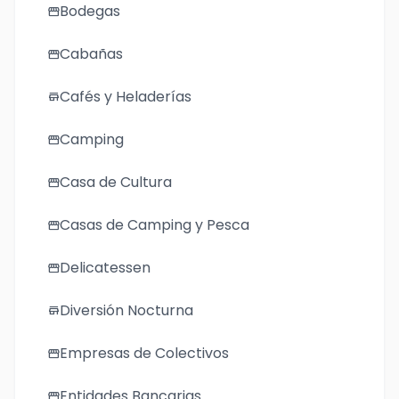
Bodegas
storefront
Cabañas
storefront
Cafés y Heladerías
store
Camping
storefront
Casa de Cultura
storefront
Casas de Camping y Pesca
storefront
Delicatessen
storefront
Diversión Nocturna
store
Empresas de Colectivos
storefront
Entidades Bancarias
storefront