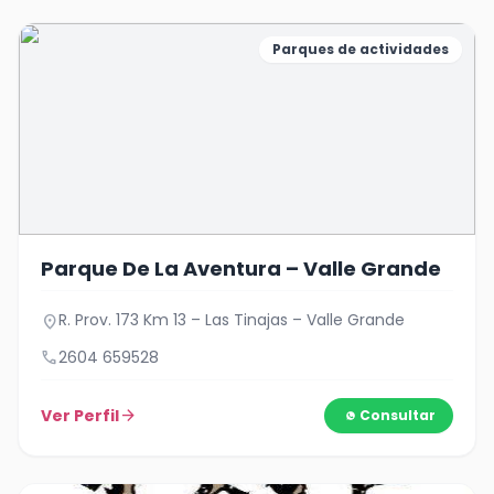
Parques de actividades
Parque De La Aventura – Valle Grande
R. Prov. 173 Km 13 – Las Tinajas – Valle Grande
location_on
call
2604 659528
Ver Perfil
arrow_forward
Consultar