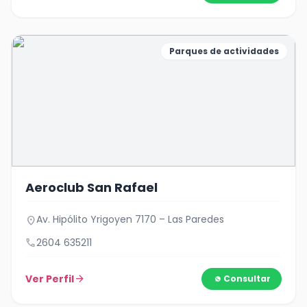
Parques de actividades
Aeroclub San Rafael
Av. Hipólito Yrigoyen 7170 – Las Paredes
location_on
call
2604 635211
Ver Perfil
arrow_forward
Consultar