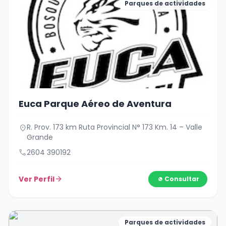
Parques de actividades
Euca Parque Aéreo de Aventura
R. Prov. 173 km Ruta Provincial N° 173 Km. 14 – Valle
location_on
Grande
call
2604 390192
Ver Perfil
arrow_forward
Consultar
Parques de actividades