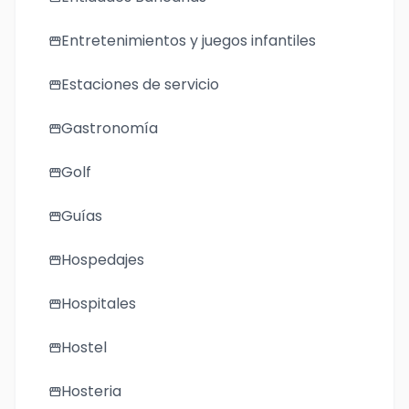
Entretenimientos y juegos infantiles
storefront
Estaciones de servicio
storefront
Gastronomía
storefront
Golf
storefront
Guías
storefront
Hospedajes
storefront
Hospitales
storefront
Hostel
storefront
Hosteria
storefront