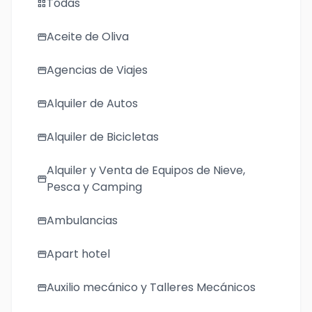
Todas
grid_view
Aceite de Oliva
storefront
Agencias de Viajes
storefront
Alquiler de Autos
storefront
Alquiler de Bicicletas
storefront
Alquiler y Venta de Equipos de Nieve,
storefront
Pesca y Camping
Ambulancias
storefront
Apart hotel
storefront
Auxilio mecánico y Talleres Mecánicos
storefront