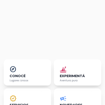
explore
kayaking
CONOCÉ
EXPERIMENTÁ
Lugares únicos
Aventura pura
verified
campaign