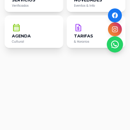
SERVICIOS
NOVEDADES
Verificados
Eventos & Info
calendar_month
request_quote
AGENDA
TARIFAS
Cultural
& Horarios
DESCUBRÍ
Destinos
Imperdibles