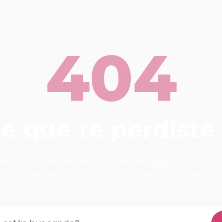
404
ce que te perdiste
ue buscás no existe o cambió de lugar. Pero no t
an Rafael tiene muchísimos caminos por descubri