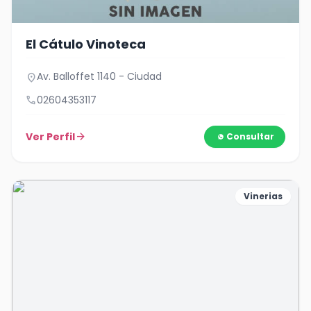
El Cátulo Vinoteca
Av. Balloffet 1140 - Ciudad
location_on
call
02604353117
Ver Perfil
arrow_forward
Consultar
Vinerias