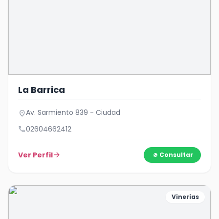
La Barrica
Av. Sarmiento 839 - Ciudad
location_on
call
02604662412
Ver Perfil
arrow_forward
Consultar
Vinerias