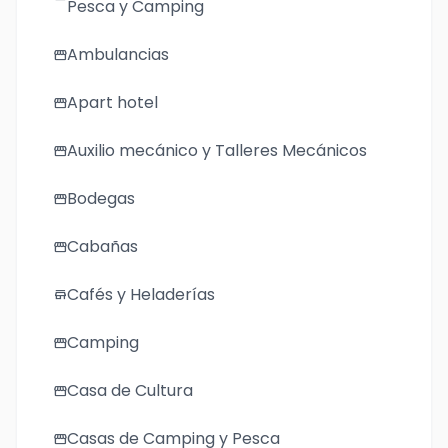
Pesca y Camping
Ambulancias
storefront
Apart hotel
storefront
Auxilio mecánico y Talleres Mecánicos
storefront
Bodegas
storefront
Cabañas
storefront
Cafés y Heladerías
store
Camping
storefront
Casa de Cultura
storefront
Casas de Camping y Pesca
storefront