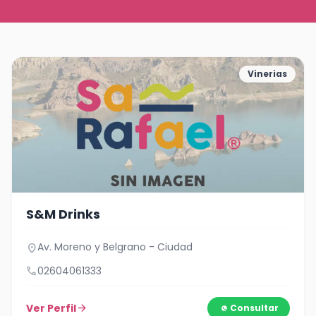
Vinerias
S&M Drinks
Av. Moreno y Belgrano - Ciudad
location_on
call
02604061333
Ver Perfil
arrow_forward
Consultar