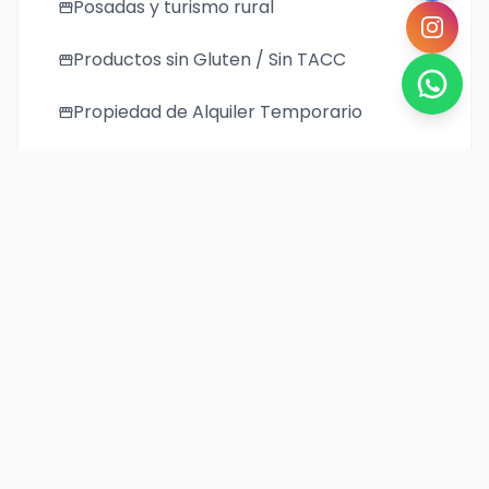
Posadas y turismo rural
storefront
Productos sin Gluten / Sin TACC
storefront
Propiedad de Alquiler Temporario
storefront
Regionales
storefront
Restaurantes
storefront
Taxis
storefront
Turismo Aventura
storefront
Vinerias
storefront