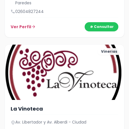
Paredes
call
02604827244
Ver Perfil
arrow_forward
Consultar
Vinerias
La Vinoteca
Av. Libertador y Av. Alberdi - Ciudad
location_on