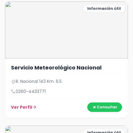
Información útil
Servicio Meteorológico Nacional
R. Nacional 143 Km. 6.5
location_on
call
0260-4433771
Ver Perfil
arrow_forward
Consultar
Información útil