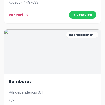
call
0260- 4497038
Ver Perfil
arrow_forward
Consultar
Información útil
Bomberos
Independencia 331
location_on
call
911