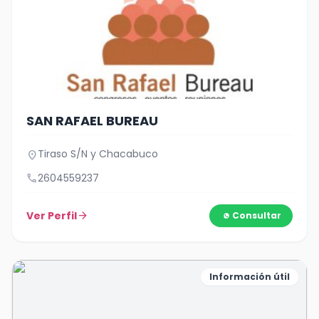
SAN RAFAEL BUREAU
Tiraso S/N y Chacabuco
location_on
call
2604559237
Ver Perfil
arrow_forward
Consultar
Información útil