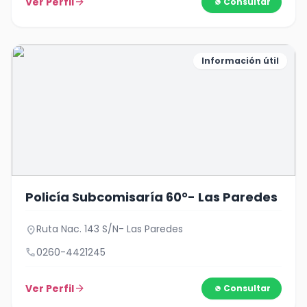
Ver Perfil
arrow_forward
Consultar
Información útil
Policía Subcomisaría 60°- Las Paredes
Ruta Nac. 143 S/N- Las Paredes
location_on
call
0260-4421245
Ver Perfil
arrow_forward
Consultar