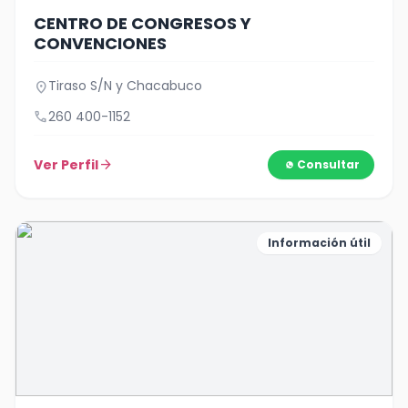
CENTRO DE CONGRESOS Y
CONVENCIONES
Tiraso S/N y Chacabuco
location_on
call
260 400-1152
Ver Perfil
arrow_forward
Consultar
Información útil