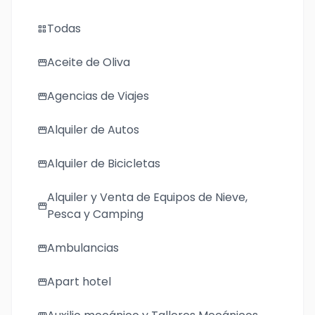
Todas
grid_view
Aceite de Oliva
storefront
Agencias de Viajes
storefront
Alquiler de Autos
storefront
Alquiler de Bicicletas
storefront
Alquiler y Venta de Equipos de Nieve,
storefront
Pesca y Camping
Ambulancias
storefront
Apart hotel
storefront