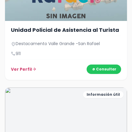
Unidad Policial de Asistencia al Turista
Destacamento Valle Grande -San Rafael
location_on
call
911
Ver Perfil
arrow_forward
Consultar
Información útil