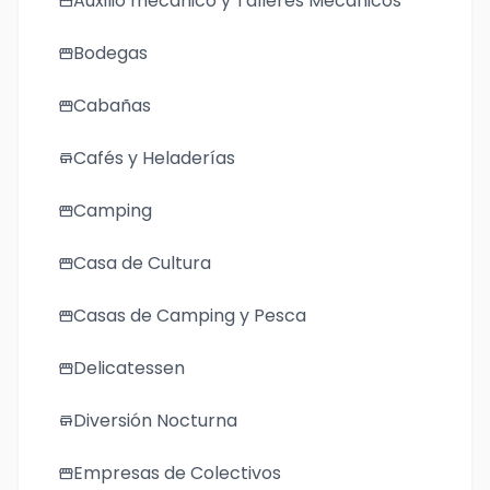
Auxilio mecánico y Talleres Mecánicos
storefront
Bodegas
storefront
Cabañas
storefront
Cafés y Heladerías
store
Camping
storefront
Casa de Cultura
storefront
Casas de Camping y Pesca
storefront
Delicatessen
storefront
Diversión Nocturna
store
Empresas de Colectivos
storefront