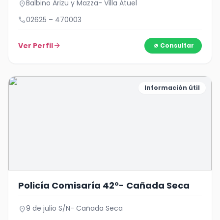
Balbino Arizu y Mazza- Villa Atuel
location_on
call
02625 – 470003
Ver Perfil
arrow_forward
Consultar
Información útil
Policía Comisaría 42°- Cañada Seca
9 de julio S/N- Cañada Seca
location_on