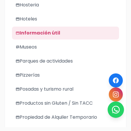
Hosteria
storefront
Hoteles
storefront
Información útil
storefront
Museos
store
Parques de actividades
storefront
Pizzerías
storefront
Posadas y turismo rural
storefront
Productos sin Gluten / Sin TACC
storefront
Propiedad de Alquiler Temporario
storefront