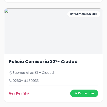
Información útil
Policía Comisaría 32°- Ciudad
Buenos Aires 81 – Ciudad
location_on
call
0260- 4430933
Ver Perfil
arrow_forward
Consultar