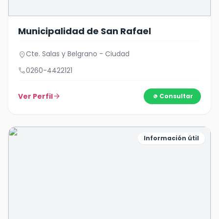
Municipalidad de San Rafael
Cte. Salas y Belgrano - Ciudad
location_on
call
0260-4422121
Ver Perfil
arrow_forward
Consultar
Información útil