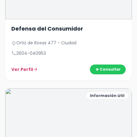
Defensa del Consumidor
Ortiz de Rosas 477 - Ciudad
location_on
call
2604-040953
Ver Perfil
arrow_forward
Consultar
Información útil