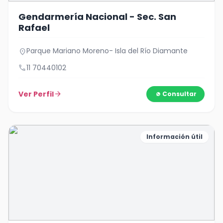
Gendarmería Nacional - Sec. San
Rafael
Parque Mariano Moreno- Isla del Río Diamante
location_on
call
11 70440102
Ver Perfil
arrow_forward
Consultar
Información útil