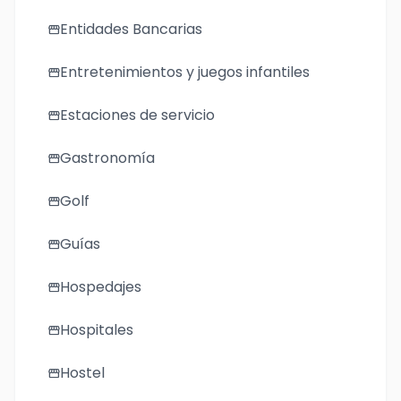
Entidades Bancarias
storefront
Entretenimientos y juegos infantiles
storefront
Estaciones de servicio
storefront
Gastronomía
storefront
Golf
storefront
Guías
storefront
Hospedajes
storefront
Hospitales
storefront
Hostel
storefront