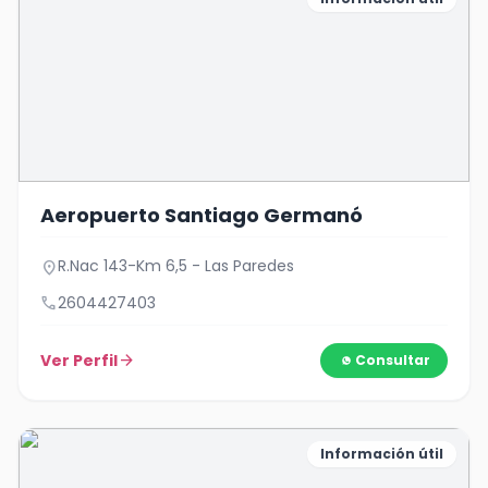
Aeropuerto Santiago Germanó
R.Nac 143-Km 6,5 - Las Paredes
location_on
call
2604427403
Ver Perfil
arrow_forward
Consultar
Información útil