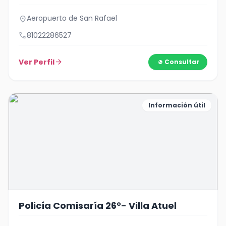
Aeropuerto de San Rafael
location_on
call
81022286527
Ver Perfil
arrow_forward
Consultar
Información útil
Policía Comisaría 26°- Villa Atuel