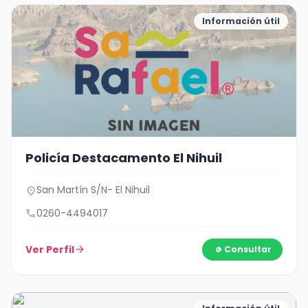
Información útil
Policía Destacamento El Nihuil
San Martín S/N- El Nihuil
location_on
call
0260-4494017
Ver Perfil
arrow_forward
Consultar