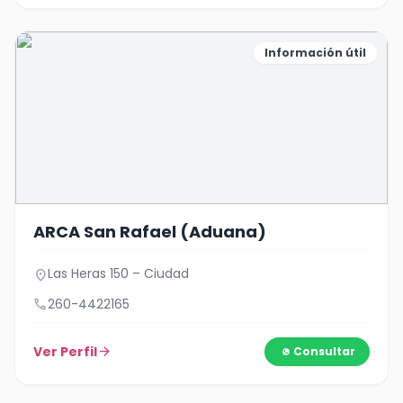
Información útil
ARCA San Rafael (Aduana)
Las Heras 150 – Ciudad
location_on
call
260-4422165
Ver Perfil
arrow_forward
Consultar