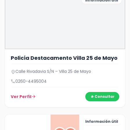
Información útil
Policía Destacamento Villa 25 de Mayo
Calle Rivadavia S/N – Villa 25 de Mayo
location_on
call
0260-4495004
Ver Perfil
arrow_forward
Consultar
Información útil