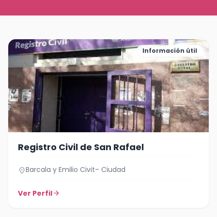
Información útil
Registro Civil de San Rafael
Barcala y Emilio Civit– Ciudad
location_on
Ver Perfil
arrow_forward