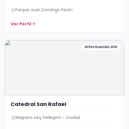
Parque Juan Domingo Perón
location_on
Ver Perfil
arrow_forward
Información útil
Catedral San Rafael
Belgrano esq. Pellegrini – Ciudad
location_on