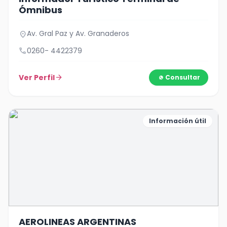
Ómnibus
Av. Gral Paz y Av. Granaderos
location_on
call
0260- 4422379
Ver Perfil
arrow_forward
Consultar
Información útil
AEROLINEAS ARGENTINAS