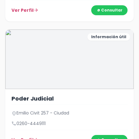
Ver Perfil
arrow_forward
Consultar
Información útil
Poder Judicial
Emilio Civit 257 - Ciudad
location_on
call
0260-4449111