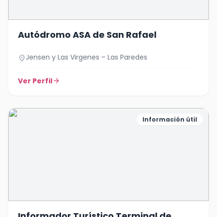
Autódromo ASA de San Rafael
Jensen y Las Virgenes – Las Paredes
location_on
Ver Perfil
arrow_forward
Información útil
Informador Turístico Terminal de