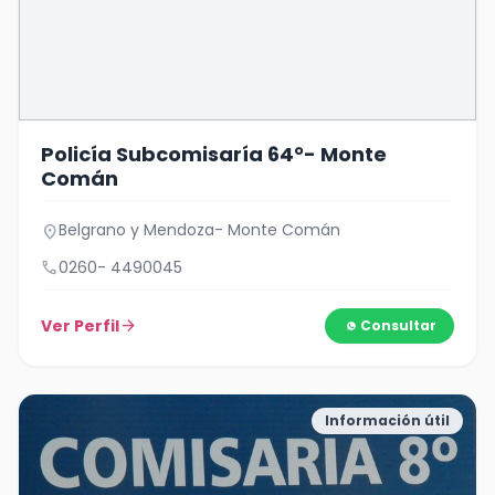
Policía Subcomisaría 64°- Monte
Comán
Belgrano y Mendoza- Monte Comán
location_on
call
0260- 4490045
Ver Perfil
arrow_forward
Consultar
Información útil