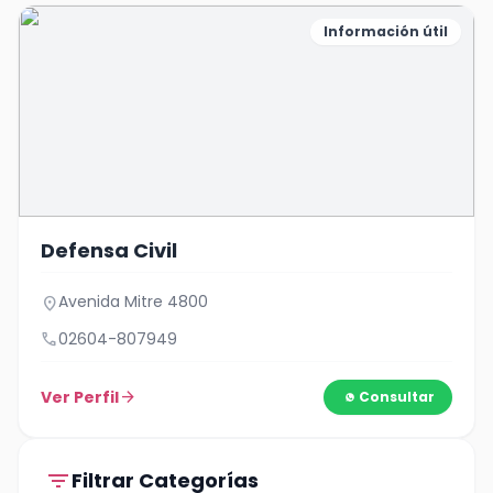
Información útil
Defensa Civil
Avenida Mitre 4800
location_on
call
02604-807949
Ver Perfil
arrow_forward
Consultar
filter_list
Filtrar Categorías