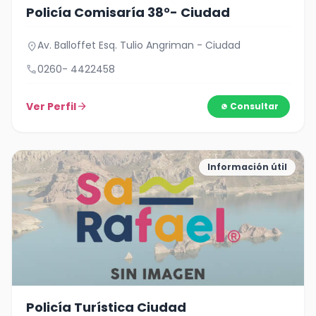
Policía Comisaría 38°- Ciudad
Av. Balloffet Esq. Tulio Angriman - Ciudad
location_on
call
0260- 4422458
Ver Perfil
arrow_forward
Consultar
Información útil
Policía Turística Ciudad