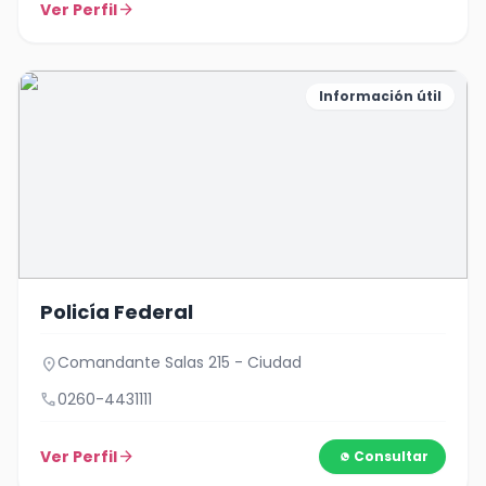
Ver Perfil
arrow_forward
Información útil
Policía Federal
Comandante Salas 215 - Ciudad
location_on
call
0260-4431111
Ver Perfil
arrow_forward
Consultar