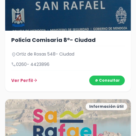
Policía Comisaría 8°- Ciudad
Ortiz de Rosas 548- Ciudad
location_on
call
0260- 4423896
Ver Perfil
arrow_forward
Consultar
Información útil