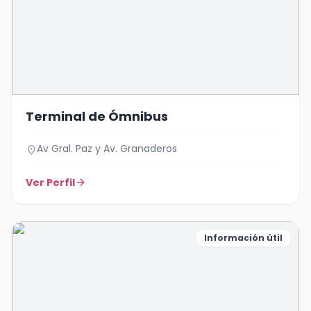
Terminal de Ómnibus
Av Gral. Paz y Av. Granaderos
location_on
Ver Perfil
arrow_forward
Información útil