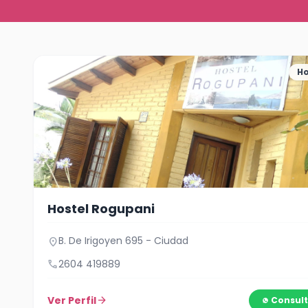
Ho
Hostel Rogupani
B. De Irigoyen 695 - Ciudad
location_on
call
2604 419889
Ver Perfil
arrow_forward
Consult