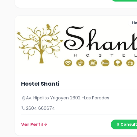
Ho
Hostel Shanti
Av. Hipólito Yrigoyen 2602 -Las Paredes
location_on
call
2604 660674
Ver Perfil
arrow_forward
Consult