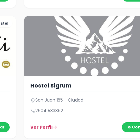
stel
Hostel Sigrum
San Juan 155 - Ciudad
location_on
call
2604 533392
Ver Perfil
arrow_forward
ar
Con