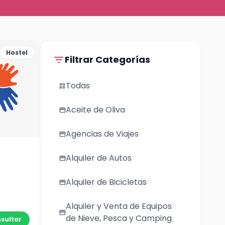
Hostel
filter_list
Filtrar Categorías
Todas
grid_view
Aceite de Oliva
storefront
Agencias de Viajes
storefront
Alquiler de Autos
storefront
Alquiler de Bicicletas
storefront
Alquiler y Venta de Equipos
storefront
de Nieve, Pesca y Camping
sultar