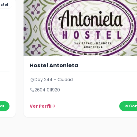
stel
Hostel Antonieta
Day 244 - Ciudad
location_on
call
2604 011920
Ver Perfil
arrow_forward
ar
Con