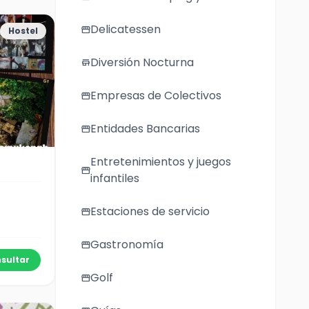
Delicatessen
storefront
Hostel
Diversión Nocturna
store
Empresas de Colectivos
storefront
Entidades Bancarias
storefront
Entretenimientos y juegos
storefront
infantiles
Estaciones de servicio
storefront
Gastronomía
storefront
sultar
Golf
storefront