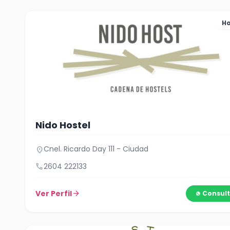
Ho
Nido Hostel
Cnel. Ricardo Day 111 - Ciudad
location_on
call
2604 222133
Ver Perfil
arrow_forward
Consult