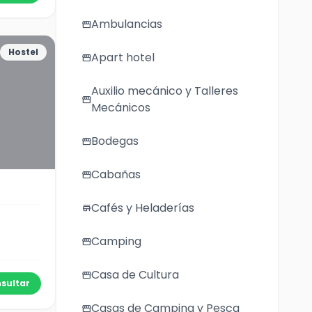
Ambulancias
storefront
Hostel
Apart hotel
storefront
Auxilio mecánico y Talleres
storefront
Mecánicos
Bodegas
storefront
Cabañas
storefront
Cafés y Heladerías
store
Camping
storefront
Casa de Cultura
storefront
sultar
Casas de Camping y Pesca
storefront