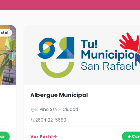
stel
Albergue Municipal
El Pino S/N - Ciudad
location_on
call
2604 22-5680
Ver Perfil
arrow_forward
ar
Con