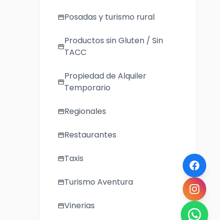
Posadas y turismo rural
storefront
Productos sin Gluten / Sin
storefront
TACC
Propiedad de Alquiler
storefront
Temporario
Regionales
storefront
Restaurantes
storefront
Taxis
storefront
Turismo Aventura
storefront
Vinerias
storefront