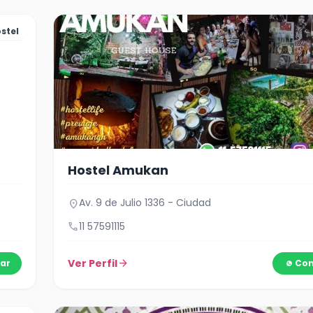
stel
Hostel Amukan
Av. 9 de Julio 1336 - Ciudad
location_on
call
11 57591115
Ver Perfil
arrow_forward
ar
Con