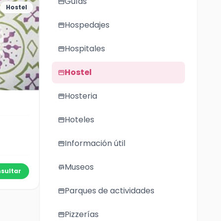
Guías
storefront
Hostel
Hospedajes
storefront
Hospitales
storefront
Hostel
storefront
Hosteria
storefront
Hoteles
storefront
Información útil
storefront
Museos
store
sultar
Parques de actividades
storefront
Pizzerías
storefront