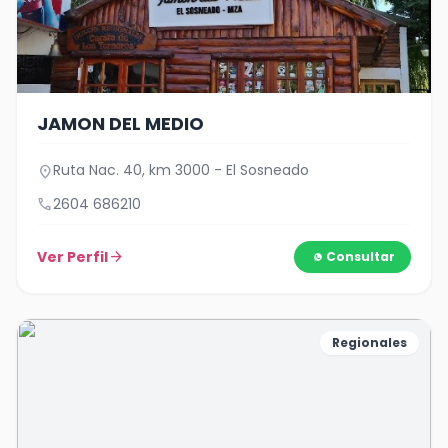
JAMON DEL MEDIO
Ruta Nac. 40, km 3000 - El Sosneado
location_on
call
2604 686210
Ver Perfil
arrow_forward
Consultar
Regionales