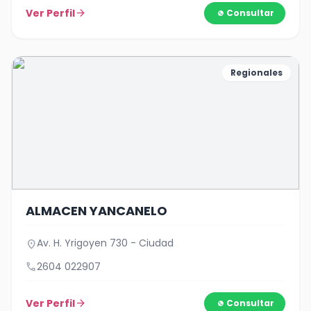
Ver Perfil
arrow_forward
Consultar
Regionales
ALMACEN YANCANELO
Av. H. Yrigoyen 730 - Ciudad
location_on
call
2604 022907
Ver Perfil
arrow_forward
Consultar