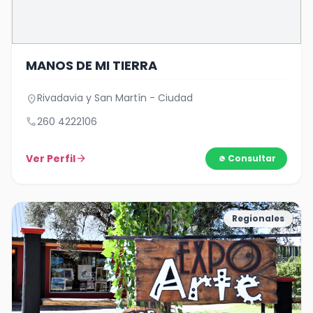
MANOS DE MI TIERRA
Rivadavia y San Martín - Ciudad
location_on
call
260 4222106
Ver Perfil
arrow_forward
Consultar
Regionales