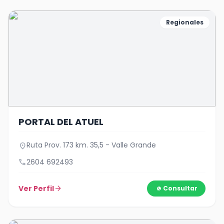
Regionales
PORTAL DEL ATUEL
Ruta Prov. 173 km. 35,5 - Valle Grande
location_on
call
2604 692493
Ver Perfil
arrow_forward
Consultar