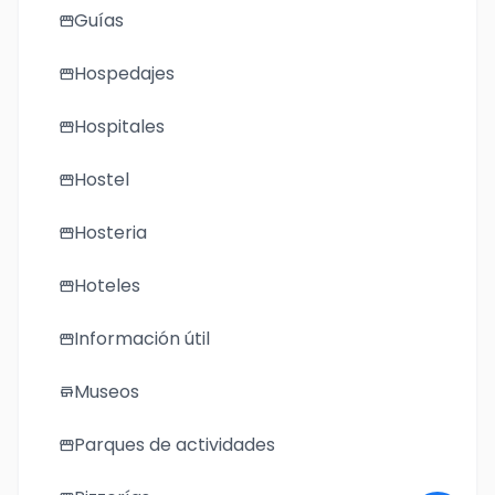
Guías
storefront
Hospedajes
storefront
Hospitales
storefront
Hostel
storefront
Hosteria
storefront
Hoteles
storefront
Información útil
storefront
Museos
store
Parques de actividades
storefront