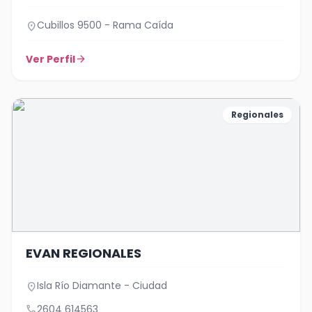
Cubillos 9500 - Rama Caída
location_on
Ver Perfil
arrow_forward
Regionales
EVAN REGIONALES
Isla Río Diamante - Ciudad
location_on
call
2604 614563