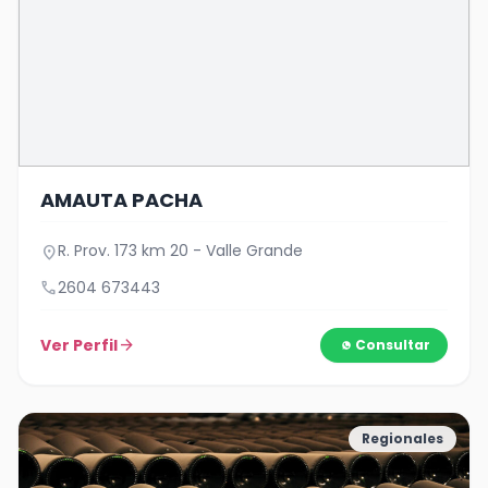
AMAUTA PACHA
R. Prov. 173 km 20 - Valle Grande
location_on
call
2604 673443
Ver Perfil
arrow_forward
Consultar
Regionales