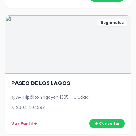
Regionales
PASEO DE LOS LAGOS
Av. Hipólito Yrigoyen 1305 - Ciudad
location_on
call
2604 404397
Ver Perfil
arrow_forward
Consultar