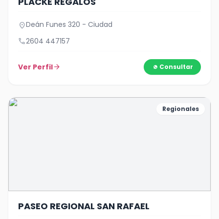
PLACKE REGALOS
Deán Funes 320 - Ciudad
location_on
call
2604 447157
Ver Perfil
arrow_forward
Consultar
Regionales
PASEO REGIONAL SAN RAFAEL