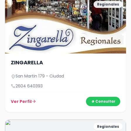
Regionales
ZINGARELLA
San Martin 179 - Ciudad
location_on
call
2604 640393
Ver Perfil
arrow_forward
Consultar
Regionales