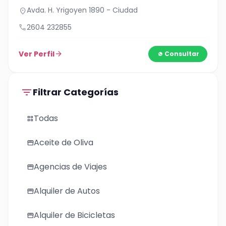
Avda. H. Yrigoyen 1890 - Ciudad
location_on
call
2604 232855
Ver Perfil
arrow_forward
Consultar
filter_list
Filtrar Categorías
Todas
grid_view
Aceite de Oliva
storefront
Agencias de Viajes
storefront
Alquiler de Autos
storefront
Alquiler de Bicicletas
storefront