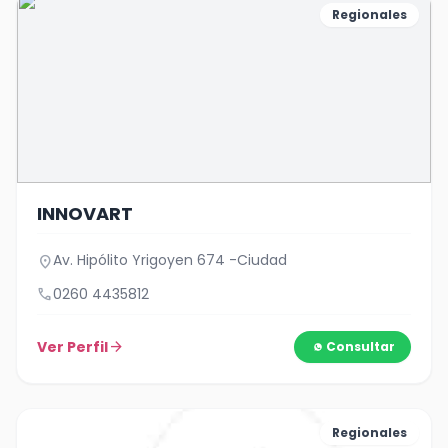
Regionales
INNOVART
Av. Hipólito Yrigoyen 674 -Ciudad
location_on
call
0260 4435812
Ver Perfil
arrow_forward
Consultar
Regionales