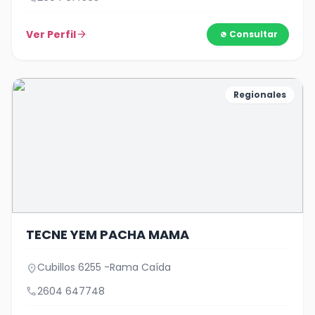
Ver Perfil
arrow_forward
Consultar
Regionales
TECNE YEM PACHA MAMA
Cubillos 6255 -Rama Caída
location_on
call
2604 647748