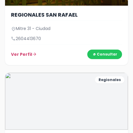
REGIONALES SAN RAFAEL
Mitre 31 - Ciudad
location_on
call
2604413670
Ver Perfil
arrow_forward
Consultar
Regionales