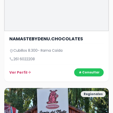
NAMASTEBYDENU.CHOCOLATES
Cubillos 8.300- Rama Caída
location_on
call
261 6022208
Ver Perfil
arrow_forward
Consultar
Regionales