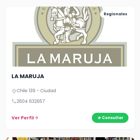
Regionales
LA MARUJA
Chile 139 - Ciudad
location_on
call
2604 632657
Ver Perfil
arrow_forward
Consultar