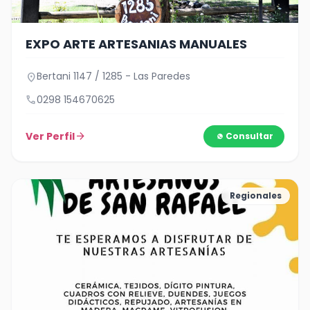
EXPO ARTE ARTESANIAS MANUALES
Bertani 1147 / 1285 - Las Paredes
location_on
call
0298 154670625
Ver Perfil
arrow_forward
Consultar
Regionales