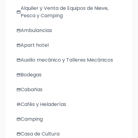
Alquiler y Venta de Equipos de Nieve,
storefront
Pesca y Camping
Ambulancias
storefront
Apart hotel
storefront
Auxilio mecánico y Talleres Mecánicos
storefront
Bodegas
storefront
Cabañas
storefront
Cafés y Heladerías
store
Camping
storefront
Casa de Cultura
storefront