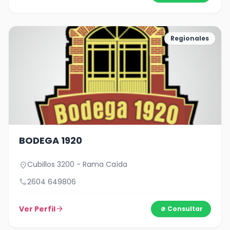
Regionales
BODEGA 1920
Cubillos 3200 - Rama Caída
location_on
call
2604 649806
Ver Perfil
arrow_forward
Consultar