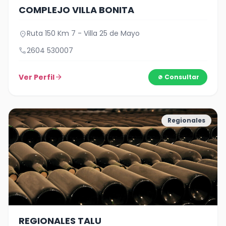
COMPLEJO VILLA BONITA
Ruta 150 Km 7 - Villa 25 de Mayo
location_on
call
2604 530007
Ver Perfil
arrow_forward
Consultar
Regionales
REGIONALES TALU