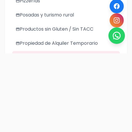
Pizzerías
storefront
Posadas y turismo rural
storefront
Productos sin Gluten / Sin TACC
storefront
Propiedad de Alquiler Temporario
storefront
Regionales
storefront
Restaurantes
storefront
Taxis
storefront
Turismo Aventura
storefront
Vinerias
storefront