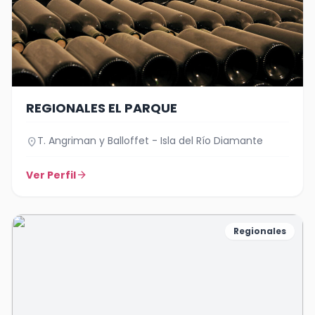
REGIONALES EL PARQUE
T. Angriman y Balloffet - Isla del Río Diamante
location_on
Ver Perfil
arrow_forward
Regionales