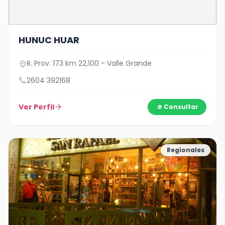
HUNUC HUAR
R. Prov. 173 km 22,100 - Valle Grande
location_on
call
2604 392168
Ver Perfil
arrow_forward
Consultar
Regionales