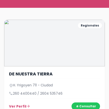
Regionales
DE NUESTRA TIERRA
H. Yrigoyen 711 - Ciudad
location_on
call
260 4400440 / 2604 535746
Ver Perfil
arrow_forward
Consultar