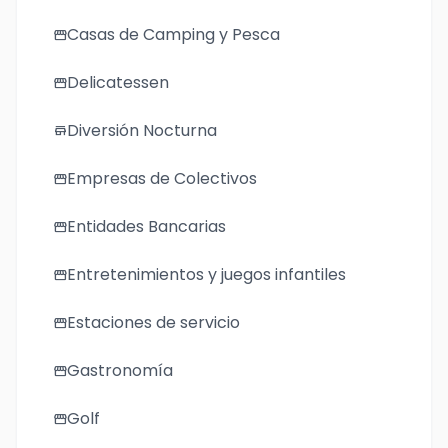
Casas de Camping y Pesca
storefront
Delicatessen
storefront
Diversión Nocturna
store
Empresas de Colectivos
storefront
Entidades Bancarias
storefront
Entretenimientos y juegos infantiles
storefront
Estaciones de servicio
storefront
Gastronomía
storefront
Golf
storefront