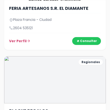
FERIA ARTESANOS S.R. EL DIAMANTE
Plaza Francia - Ciudad
location_on
call
2604 535121
Ver Perfil
arrow_forward
Consultar
Regionales