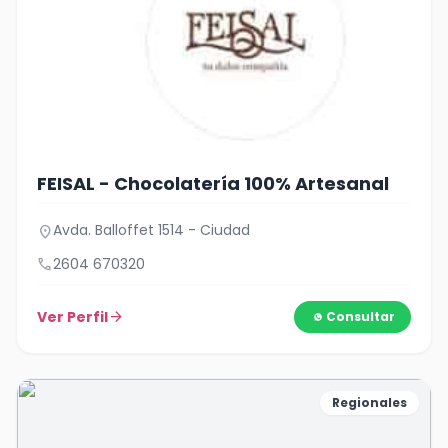
FEISAL - Chocolatería 100% Artesanal
Avda. Balloffet 1514 - Ciudad
location_on
call
2604 670320
Ver Perfil
arrow_forward
Consultar
Regionales