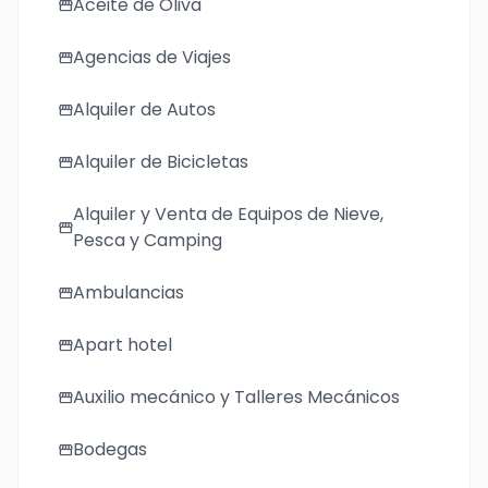
Aceite de Oliva
storefront
Agencias de Viajes
storefront
Alquiler de Autos
storefront
Alquiler de Bicicletas
storefront
Alquiler y Venta de Equipos de Nieve,
storefront
Pesca y Camping
Ambulancias
storefront
Apart hotel
storefront
Auxilio mecánico y Talleres Mecánicos
storefront
Bodegas
storefront