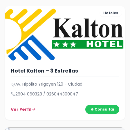
Hoteles
Hotel Kalton – 3 Estrellas
Av. Hipólito Yrigoyen 120 - Ciudad
location_on
call
2604 060328 / 026044300047
Ver Perfil
arrow_forward
Consultar