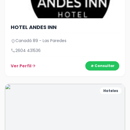
HOTEL ANDES INN
Canadá 89 - Las Paredes
location_on
call
2604 431536
Ver Perfil
arrow_forward
Consultar
Hoteles