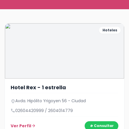
Hoteles
Hotel Rex - 1 estrella
Avda. Hipólito Yrigoyen 56 - Ciudad
location_on
call
02604420999 / 2604014779
Ver Perfil
arrow_forward
Consultar