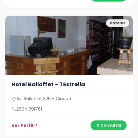
Hoteles
Hotel Balloffet – 1 Estrella
Av. Balloffet 326 - Ciudad
location_on
call
2604 391761
Ver Perfil
arrow_forward
Consultar