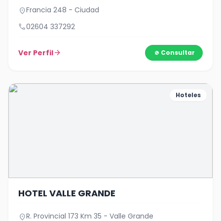
Francia 248 - Ciudad
location_on
call
02604 337292
Ver Perfil
arrow_forward
Consultar
Hoteles
HOTEL VALLE GRANDE
R. Provincial 173 Km 35 - Valle Grande
location_on