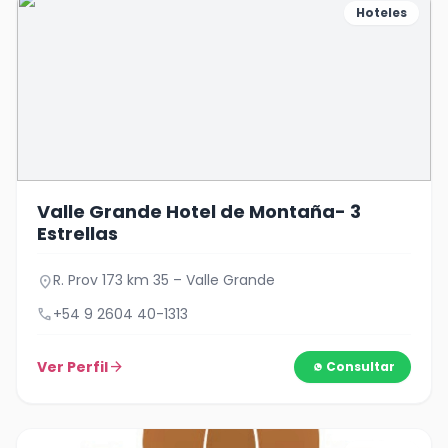
Hoteles
Valle Grande Hotel de Montaña- 3
Estrellas
R. Prov 173 km 35 – Valle Grande
location_on
call
+54 9 2604 40-1313
Ver Perfil
arrow_forward
Consultar