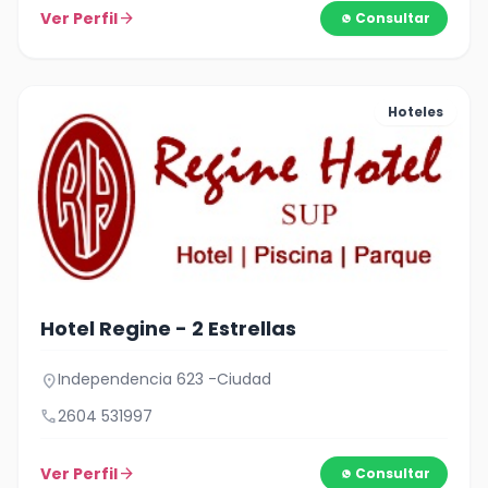
Ver Perfil
arrow_forward
Consultar
Hoteles
Hotel Regine - 2 Estrellas
Independencia 623 -Ciudad
location_on
call
2604 531997
Ver Perfil
arrow_forward
Consultar