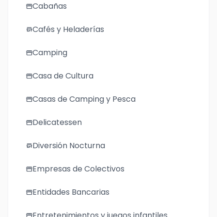
Cabañas
storefront
Cafés y Heladerías
store
Camping
storefront
Casa de Cultura
storefront
Casas de Camping y Pesca
storefront
Delicatessen
storefront
Diversión Nocturna
store
Empresas de Colectivos
storefront
Entidades Bancarias
storefront
Entretenimientos y juegos infantiles
storefront