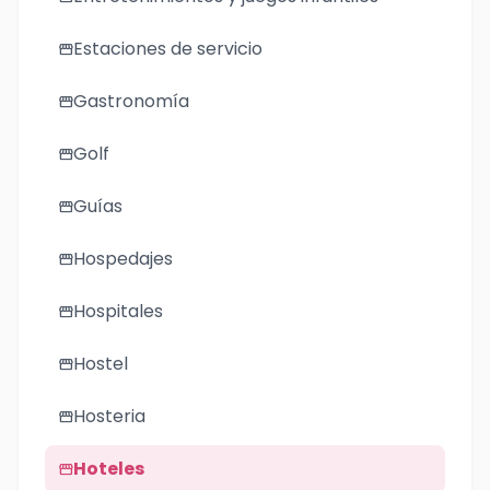
Estaciones de servicio
storefront
Gastronomía
storefront
Golf
storefront
Guías
storefront
Hospedajes
storefront
Hospitales
storefront
Hostel
storefront
Hosteria
storefront
Hoteles
storefront