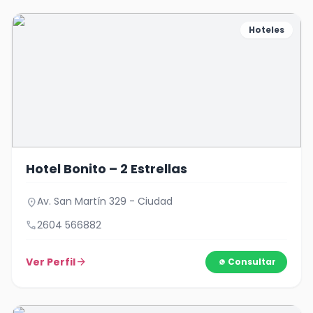
Hoteles
Hotel Bonito – 2 Estrellas
Av. San Martín 329 - Ciudad
location_on
call
2604 566882
Ver Perfil
arrow_forward
Consultar