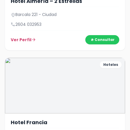
Hotel Almería – 2 Estrellas
Barcala 221 - Ciudad
location_on
call
2604 032953
Ver Perfil
arrow_forward
Consultar
Hoteles
Hotel Francia