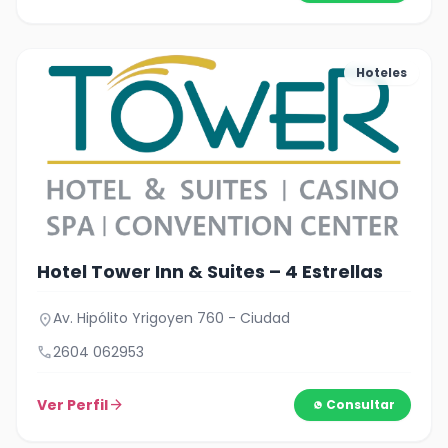
Hoteles
Hotel Tower Inn & Suites – 4 Estrellas
Av. Hipólito Yrigoyen 760 - Ciudad
location_on
call
2604 062953
Ver Perfil
arrow_forward
Consultar