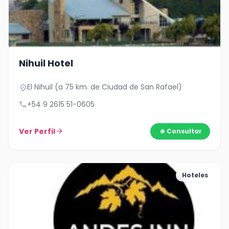
Nihuil Hotel
El Nihuil (a 75 km. de Ciudad de San Rafael)
location_on
call
+54 9 2615 51-0605
Ver Perfil
arrow_forward
Consultar
Hoteles