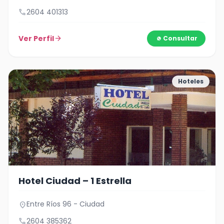
call
2604 401313
Ver Perfil
arrow_forward
Consultar
Hoteles
Hotel Ciudad – 1 Estrella
Entre Ríos 96 - Ciudad
location_on
call
2604 385362