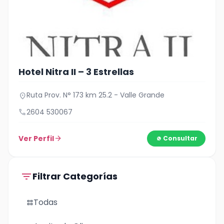
Hotel Nitra II – 3 Estrellas
Ruta Prov. N° 173 km 25.2 - Valle Grande
location_on
call
2604 530067
Ver Perfil
arrow_forward
Consultar
filter_list
Filtrar Categorías
Todas
grid_view