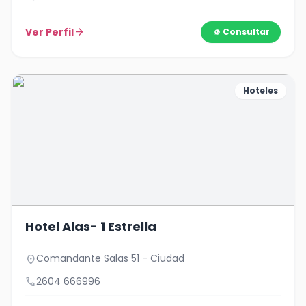
Ver Perfil
arrow_forward
Consultar
Hoteles
Hotel Alas- 1 Estrella
Comandante Salas 51 - Ciudad
location_on
call
2604 666996