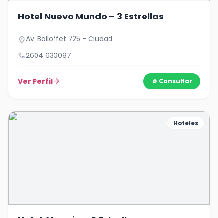
Hotel Nuevo Mundo – 3 Estrellas
Av. Balloffet 725 - Ciudad
location_on
call
2604 630087
Ver Perfil
arrow_forward
Consultar
Hoteles