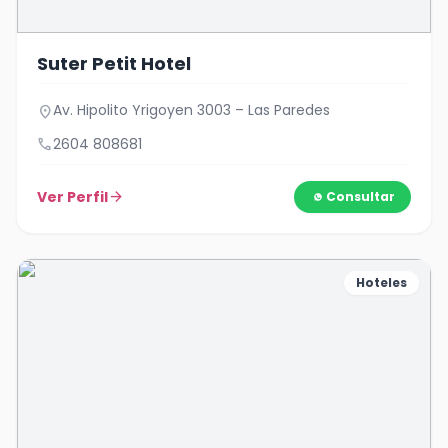
Suter Petit Hotel
Av. Hipolito Yrigoyen 3003 – Las Paredes
location_on
call
2604 808681
Ver Perfil
arrow_forward
Consultar
Hoteles