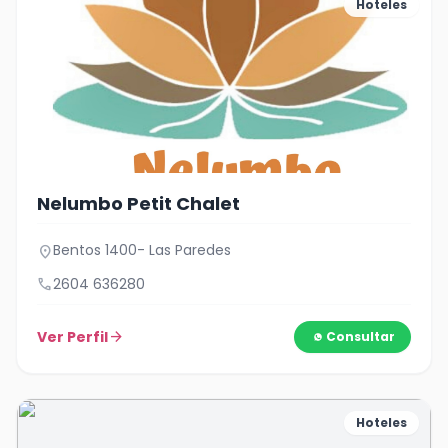
Hoteles
Nelumbo Petit Chalet
Bentos 1400- Las Paredes
location_on
call
2604 636280
Ver Perfil
arrow_forward
Consultar
Hoteles