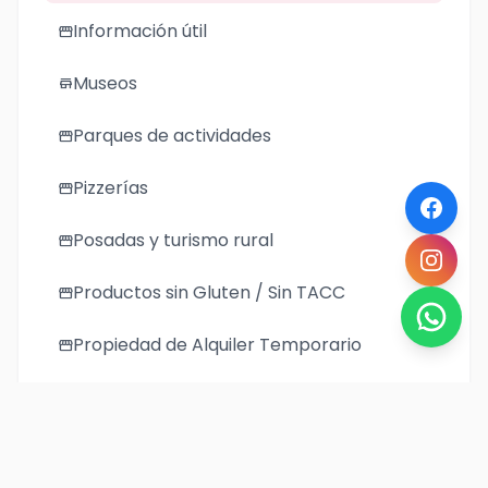
Información útil
storefront
Museos
store
Parques de actividades
storefront
Pizzerías
storefront
Posadas y turismo rural
storefront
Productos sin Gluten / Sin TACC
storefront
Propiedad de Alquiler Temporario
storefront
Regionales
storefront
Restaurantes
storefront