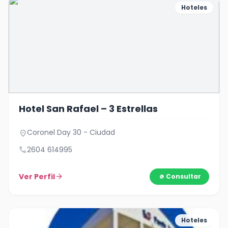
Hoteles
Hotel San Rafael – 3 Estrellas
Coronel Day 30 - Ciudad
location_on
call
2604 614995
Ver Perfil
arrow_forward
Consultar
Hoteles