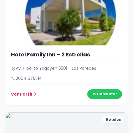
Hotel Family Inn – 2 Estrellas
Av. Hipólito Yrigoyen 5501 - Las Paredes
location_on
call
2604 675514
Ver Perfil
arrow_forward
Consultar
Hoteles