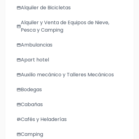
Alquiler de Bicicletas
storefront
Alquiler y Venta de Equipos de Nieve,
storefront
Pesca y Camping
Ambulancias
storefront
Apart hotel
storefront
Auxilio mecánico y Talleres Mecánicos
storefront
Bodegas
storefront
Cabañas
storefront
Cafés y Heladerías
store
Camping
storefront