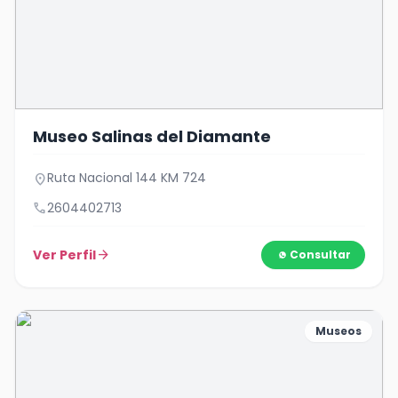
Museo Salinas del Diamante
Ruta Nacional 144 KM 724
location_on
call
2604402713
Ver Perfil
arrow_forward
Consultar
Museos