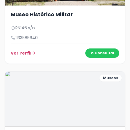
Museo Histórico Militar
RN146 s/n
location_on
call
1133585640
Ver Perfil
arrow_forward
Consultar
Museos