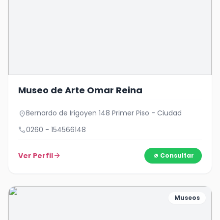
Museo de Arte Omar Reina
Bernardo de Irigoyen 148 Primer Piso - Ciudad
location_on
call
0260 - 154566148
Ver Perfil
arrow_forward
Consultar
Museos