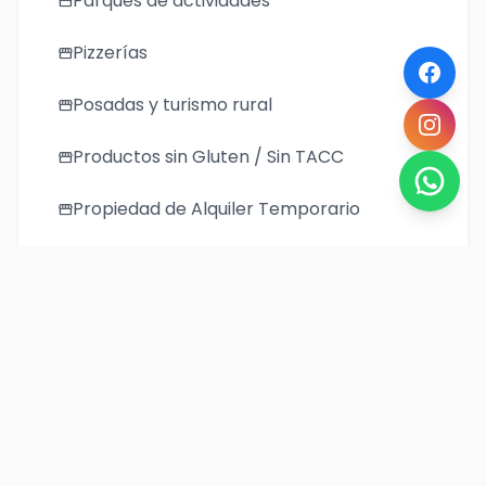
Parques de actividades
storefront
Pizzerías
storefront
Posadas y turismo rural
storefront
Productos sin Gluten / Sin TACC
storefront
Propiedad de Alquiler Temporario
storefront
Regionales
storefront
Restaurantes
storefront
Taxis
storefront
Turismo Aventura
storefront
Vinerias
storefront