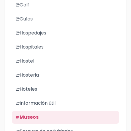
Golf
storefront
Guías
storefront
Hospedajes
storefront
Hospitales
storefront
Hostel
storefront
Hosteria
storefront
Hoteles
storefront
Información útil
storefront
Museos
store