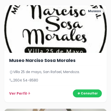
Museos
Museo Narciso Sosa Morales
Villa 25 de mayo, San Rafael, Mendoza.
location_on
call
2604 54-8580
Ver Perfil
arrow_forward
Consultar