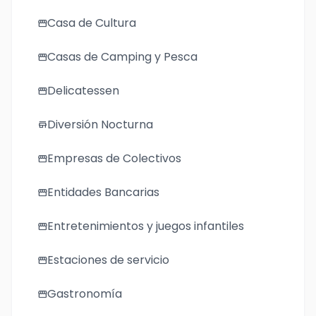
Casa de Cultura
storefront
Casas de Camping y Pesca
storefront
Delicatessen
storefront
Diversión Nocturna
store
Empresas de Colectivos
storefront
Entidades Bancarias
storefront
Entretenimientos y juegos infantiles
storefront
Estaciones de servicio
storefront
Gastronomía
storefront