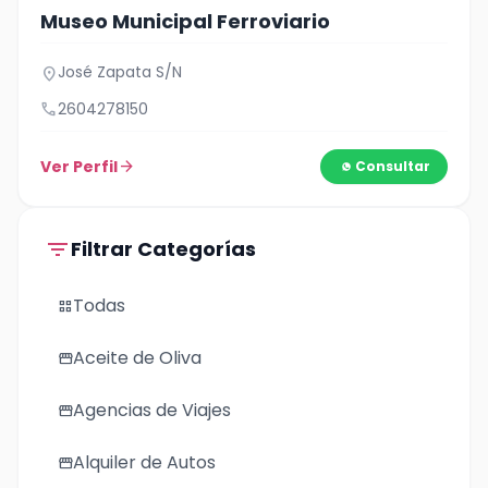
Museo Municipal Ferroviario
José Zapata S/N
location_on
call
2604278150
Ver Perfil
arrow_forward
Consultar
filter_list
Filtrar Categorías
Todas
grid_view
Aceite de Oliva
storefront
Agencias de Viajes
storefront
Alquiler de Autos
storefront