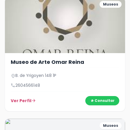
Museos
Museo de Arte Omar Reina
B. de Yrigoyen 148 1P
location_on
call
2604566148
Ver Perfil
arrow_forward
Consultar
Museos