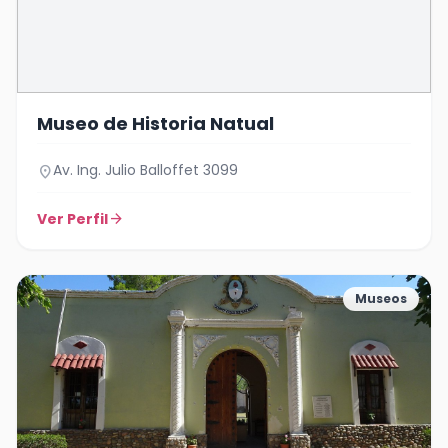
Museo de Historia Natual
Av. Ing. Julio Balloffet 3099
location_on
Ver Perfil
arrow_forward
Museos