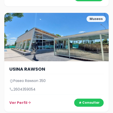
Museos
USINA RAWSON
Paseo Rawson 350
location_on
call
2604359054
Ver Perfil
arrow_forward
Consultar