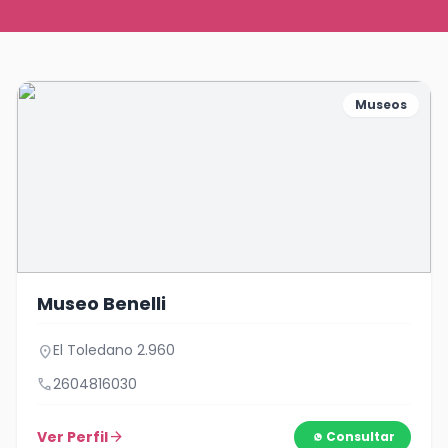
Museos
Museo Benelli
El Toledano 2.960
location_on
call
2604816030
Ver Perfil
arrow_forward
Consultar