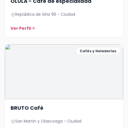
OLULA - Café de especialidad
República de Siria 96 - Ciudad
location_on
Ver Perfil
arrow_forward
Cafés y Heladerías
BRUTO Café
San Martin y Olascoaga - Ciudad
location_on