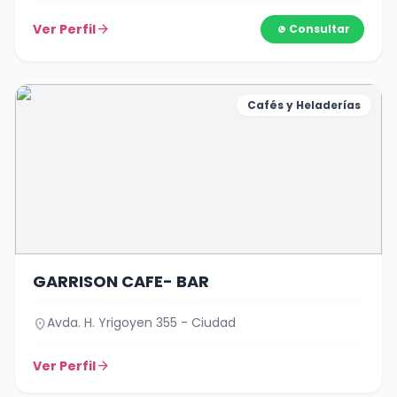
Ver Perfil
arrow_forward
Consultar
Cafés y Heladerías
GARRISON CAFE- BAR
Avda. H. Yrigoyen 355 - Ciudad
location_on
Ver Perfil
arrow_forward