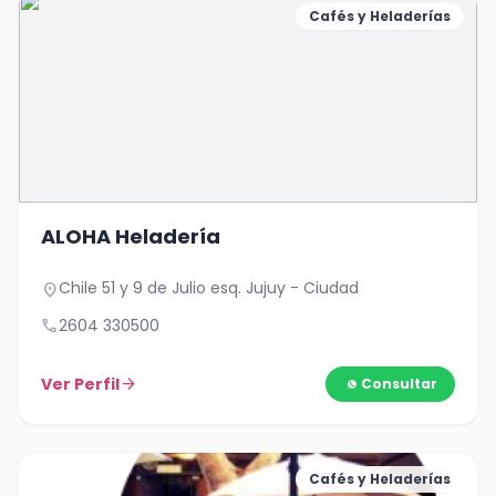
Cafés y Heladerías
ALOHA Heladería
Chile 51 y 9 de Julio esq. Jujuy - Ciudad
location_on
call
2604 330500
Ver Perfil
arrow_forward
Consultar
Cafés y Heladerías