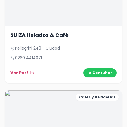
SUIZA Helados & Café
Pellegrini 248 - Ciudad
location_on
call
0260 4414071
Ver Perfil
arrow_forward
Consultar
Cafés y Heladerías