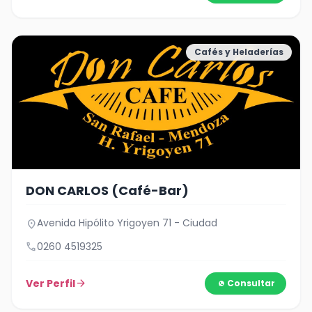
Cafés y Heladerías
DON CARLOS (Café-Bar)
Avenida Hipólito Yrigoyen 71 - Ciudad
location_on
call
0260 4519325
Ver Perfil
arrow_forward
Consultar