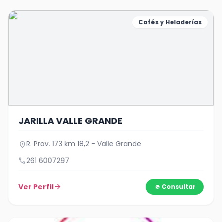
Cafés y Heladerías
JARILLA VALLE GRANDE
R. Prov. 173 km 18,2 - Valle Grande
location_on
call
261 6007297
Ver Perfil
arrow_forward
Consultar