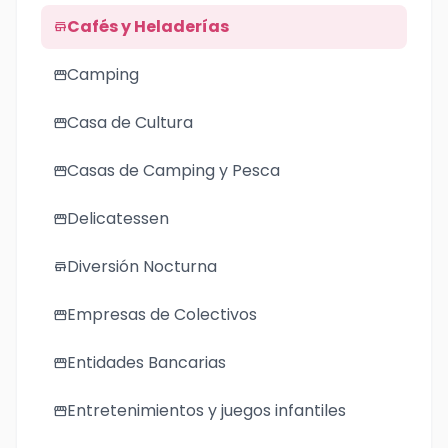
Cafés y Heladerías
store
Camping
storefront
Casa de Cultura
storefront
Casas de Camping y Pesca
storefront
Delicatessen
storefront
Diversión Nocturna
store
Empresas de Colectivos
storefront
Entidades Bancarias
storefront
Entretenimientos y juegos infantiles
storefront