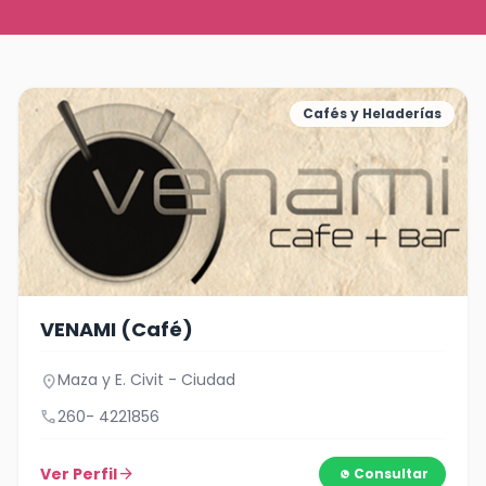
Cafés y Heladerías
VENAMI (Café)
Maza y E. Civit - Ciudad
location_on
call
260- 4221856
Ver Perfil
arrow_forward
Consultar