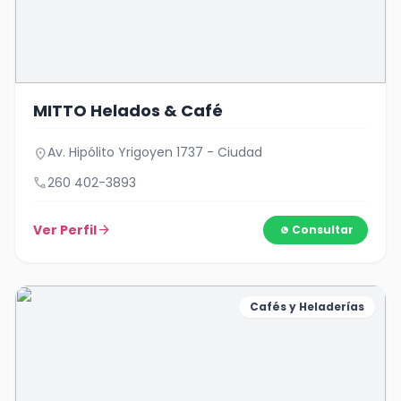
MITTO Helados & Café
Av. Hipólito Yrigoyen 1737 - Ciudad
location_on
call
260 402-3893
Ver Perfil
arrow_forward
Consultar
Cafés y Heladerías