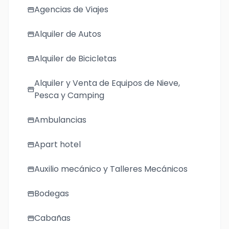
Agencias de Viajes
storefront
Alquiler de Autos
storefront
Alquiler de Bicicletas
storefront
Alquiler y Venta de Equipos de Nieve,
storefront
Pesca y Camping
Ambulancias
storefront
Apart hotel
storefront
Auxilio mecánico y Talleres Mecánicos
storefront
Bodegas
storefront
Cabañas
storefront