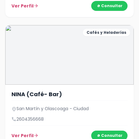
Ver Perfil
arrow_forward
Consultar
Cafés y Heladerías
NINA (Café- Bar)
San Martín y Olascoaga - Ciudad
location_on
call
2604356668
Ver Perfil
arrow_forward
Consultar