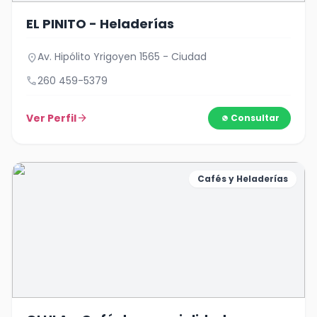
EL PINITO - Heladerías
Av. Hipólito Yrigoyen 1565 - Ciudad
location_on
call
260 459-5379
Ver Perfil
arrow_forward
Consultar
Cafés y Heladerías