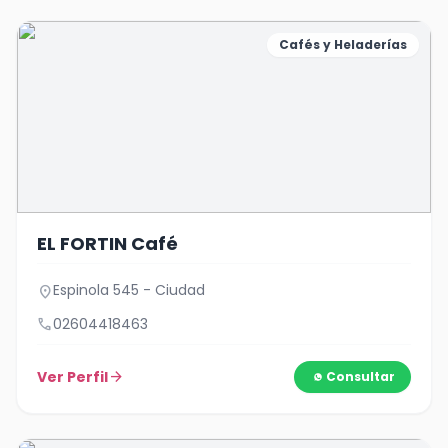
Cafés y Heladerías
EL FORTIN Café
Espinola 545 - Ciudad
location_on
call
02604418463
Ver Perfil
arrow_forward
Consultar