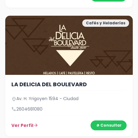
Cafés y Heladerías
LA DELICIA DEL BOULEVARD
Av. H. Yrigoyen 1594 - Ciudad
location_on
call
2604681080
Ver Perfil
arrow_forward
Consultar