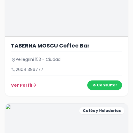
TABERNA MOSCU Coffee Bar
Pellegrini 153 - Ciudad
location_on
call
2604 396777
Ver Perfil
arrow_forward
Consultar
Cafés y Heladerías