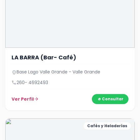
LA BARRA (Bar- Café)
Base Lago Valle Grande - Valle Grande
location_on
call
260- 4692493
Ver Perfil
arrow_forward
Consultar
Cafés y Heladerías