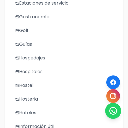
Estaciones de servicio
storefront
Gastronomía
storefront
Golf
storefront
Guías
storefront
Hospedajes
storefront
Hospitales
storefront
Hostel
storefront
Hosteria
storefront
Hoteles
storefront
Información útil
storefront