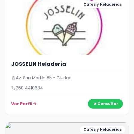
Cafés y Heladerías
JOSSELIN Heladería
Av. San Martín 85 - Ciudad
location_on
call
260 4410684
Ver Perfil
arrow_forward
Consultar
Cafés y Heladerías