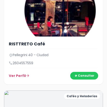
RISTTRETO Café
Pellegrini 40 - Ciudad
location_on
call
2604557559
Ver Perfil
arrow_forward
Consultar
Cafés y Heladerías