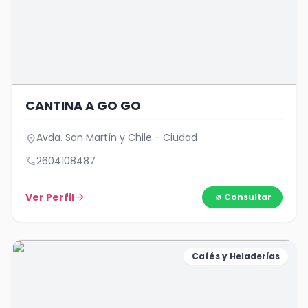
CANTINA A GO GO
Avda. San Martín y Chile - Ciudad
location_on
call
2604108487
Ver Perfil
arrow_forward
Consultar
Cafés y Heladerías