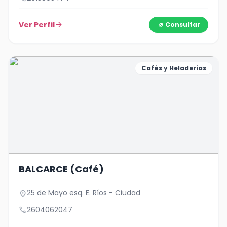
Ver Perfil
arrow_forward
Consultar
Cafés y Heladerías
BALCARCE (Café)
25 de Mayo esq. E. Ríos - Ciudad
location_on
call
2604062047