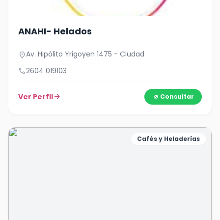
ANAHI- Helados
Av. Hipólito Yrigoyen 1475 - Ciudad
location_on
call
2604 019103
Ver Perfil
arrow_forward
Consultar
Cafés y Heladerías