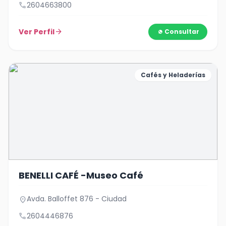
call
2604663800
Ver Perfil
arrow_forward
Consultar
Cafés y Heladerías
BENELLI CAFÉ -Museo Café
Avda. Balloffet 876 - Ciudad
location_on
call
2604446876