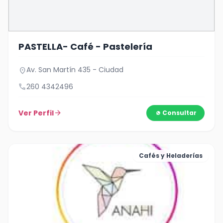
PASTELLA- Café - Pastelería
Av. San Martín 435 - Ciudad
location_on
call
260 4342496
Ver Perfil
arrow_forward
Consultar
Cafés y Heladerías