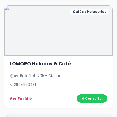
Cafés y Heladerías
LOMORO Helados & Café
Av. Balloffet 1205 - Ciudad
location_on
call
2604560431
Ver Perfil
arrow_forward
Consultar