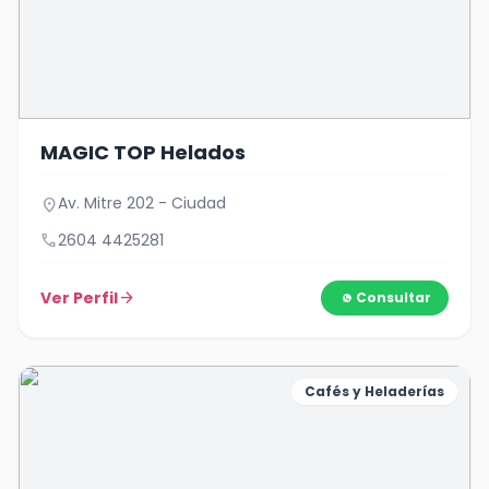
MAGIC TOP Helados
Av. Mitre 202 - Ciudad
location_on
call
2604 4425281
Ver Perfil
arrow_forward
Consultar
Cafés y Heladerías