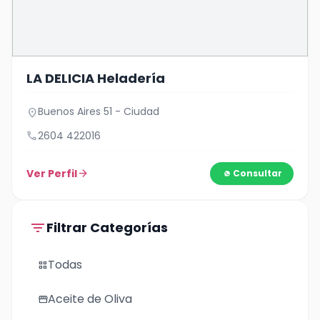
LA DELICIA Heladería
Buenos Aires 51 - Ciudad
location_on
call
2604 422016
Ver Perfil
arrow_forward
Consultar
filter_list
Filtrar Categorías
Todas
grid_view
Aceite de Oliva
storefront