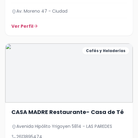
Av. Moreno 47 - Ciudad
location_on
Ver Perfil
arrow_forward
Cafés y Heladerías
CASA MADRE Restaurante- Casa de Té
Avenida Hipólito Yrigoyen 5814 - LAS PAREDES
location_on
call
2613895474